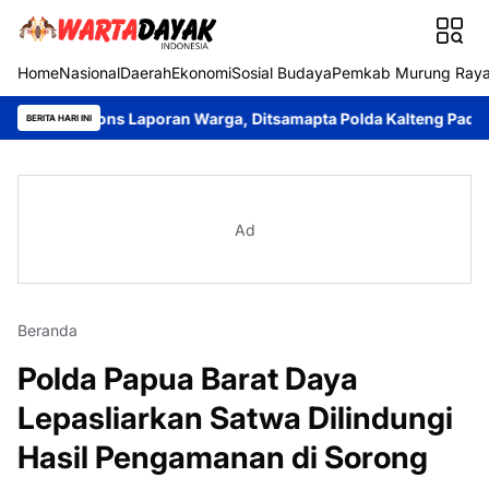
Home
Nasional
Daerah
Ekonomi
Sosial Budaya
Pemkab Murung Ray
pons Laporan Warga, Ditsamapta Polda Kalteng Padamkan Kebak
BERITA HARI INI
Ad
Beranda
Polda Papua Barat Daya
Lepasliarkan Satwa Dilindungi
Hasil Pengamanan di Sorong