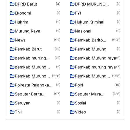
DPRD Barut
DPRD MURUNG
(4)
(1)
RAYA
Ekonomi
FYI
(1)
(1)
Hukrim
Hukum Kriminal
(2)
(1)
Murung Raya
Nasional
(2)
(2)
News
Pemkab Barito
(92)
(528)
Utara
Pemkab Barut
Pemkab Murung
(13)
(1)
pemkab murung
pemkab Murung raya
(12)
(5)
raya
pemkab Murung
Pemkab murung raya
(2)
(7)
Raya
Pemkab Murung
Pemkab Murung
(226)
(256)
raya
Raya
Polresta Palangka
Polri
(3)
(10)
Raya
Seputar Berita
Seputar Mura
(97)
(136)
Murung Raya
Seasen 2
Seruyan
Sosial
(1)
(1)
TNI
Video
(1)
(1)