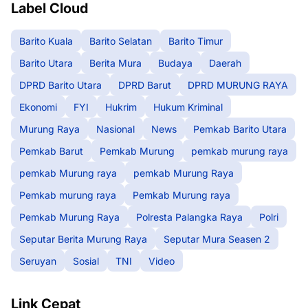
Label Cloud
Barito Kuala
Barito Selatan
Barito Timur
Barito Utara
Berita Mura
Budaya
Daerah
DPRD Barito Utara
DPRD Barut
DPRD MURUNG RAYA
Ekonomi
FYI
Hukrim
Hukum Kriminal
Murung Raya
Nasional
News
Pemkab Barito Utara
Pemkab Barut
Pemkab Murung
pemkab murung raya
pemkab Murung raya
pemkab Murung Raya
Pemkab murung raya
Pemkab Murung raya
Pemkab Murung Raya
Polresta Palangka Raya
Polri
Seputar Berita Murung Raya
Seputar Mura Seasen 2
Seruyan
Sosial
TNI
Video
Link Cepat