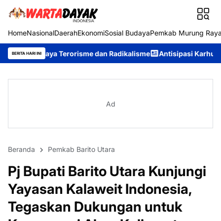
Home
Nasional
Daerah
Ekonomi
Sosial Budaya
Pemkab Murung Ray
rorisme dan Radikalisme
Antisipasi Karhutla, Murung Raya Resm
BERITA HARI INI
Ad
Beranda
Pemkab Barito Utara
Pj Bupati Barito Utara Kunjungi
Yayasan Kalaweit Indonesia,
Tegaskan Dukungan untuk