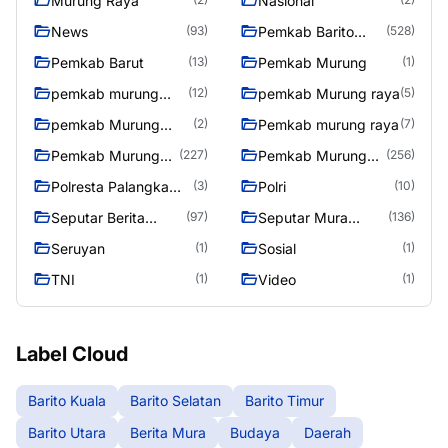
Murung Raya
Nasional
News
Pemkab Barito
(93)
(528)
Utara
Pemkab Barut
Pemkab Murung
(13)
(1)
pemkab murung
pemkab Murung raya
(12)
(5)
raya
pemkab Murung
Pemkab murung raya
(2)
(7)
Raya
Pemkab Murung
Pemkab Murung
(227)
(256)
raya
Raya
Polresta Palangka
Polri
(3)
(10)
Raya
Seputar Berita
Seputar Mura
(97)
(136)
Murung Raya
Seasen 2
Seruyan
Sosial
(1)
(1)
TNI
Video
(1)
(1)
Label Cloud
Barito Kuala
Barito Selatan
Barito Timur
Barito Utara
Berita Mura
Budaya
Daerah