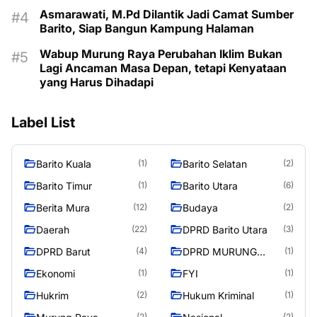
Asmarawati, M.Pd Dilantik Jadi Camat Sumber
Barito, Siap Bangun Kampung Halaman
Wabup Murung Raya Perubahan Iklim Bukan
Lagi Ancaman Masa Depan, tetapi Kenyataan
yang Harus Dihadapi
Label List
Barito Kuala
Barito Selatan
(1)
(2)
Barito Timur
Barito Utara
(1)
(6)
Berita Mura
Budaya
(12)
(2)
Daerah
DPRD Barito Utara
(22)
(3)
DPRD Barut
DPRD MURUNG
(4)
(1)
RAYA
Ekonomi
FYI
(1)
(1)
Hukrim
Hukum Kriminal
(2)
(1)
(2)
(2)