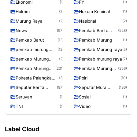
Ekonomi
FYI
(1)
(1)
Hukrim
Hukum Kriminal
(2)
(1)
Murung Raya
Nasional
(2)
(2)
News
Pemkab Barito
(97)
(528)
Utara
Pemkab Barut
Pemkab Murung
(13)
(1)
pemkab murung
pemkab Murung raya
(12)
(5)
raya
pemkab Murung
Pemkab murung raya
(2)
(7)
Raya
Pemkab Murung
Pemkab Murung
(231)
(256)
raya
Raya
Polresta Palangka
Polri
(3)
(10)
Raya
Seputar Berita
Seputar Mura
(97)
(136)
Murung Raya
Seasen 2
Seruyan
Sosial
(1)
(1)
TNI
Video
(1)
(1)
Label Cloud