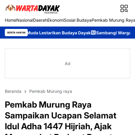
Home
Nasional
Daerah
Ekonomi
Sosial Budaya
Pemkab Murung Ray
estarikan Budaya Dayak
Sambangi Warga Desa, Ditpolairud Pol
BERITA HARI INI
Ad
Beranda
Pemkab Murung raya
Pemkab Murung Raya
Sampaikan Ucapan Selamat
Idul Adha 1447 Hijriah, Ajak