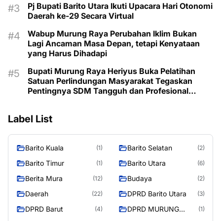
Pj Bupati Barito Utara Ikuti Upacara Hari Otonomi
Daerah ke-29 Secara Virtual
Wabup Murung Raya Perubahan Iklim Bukan
Lagi Ancaman Masa Depan, tetapi Kenyataan
yang Harus Dihadapi
Bupati Murung Raya Heriyus Buka Pelatihan
Satuan Perlindungan Masyarakat Tegaskan
Pentingnya SDM Tangguh dan Profesional
Hadapi Tantangan Keamanan Daerah
Label List
Barito Kuala
Barito Selatan
(1)
(2)
Barito Timur
Barito Utara
(1)
(6)
Berita Mura
Budaya
(12)
(2)
Daerah
DPRD Barito Utara
(22)
(3)
DPRD Barut
DPRD MURUNG
(4)
(1)
RAYA