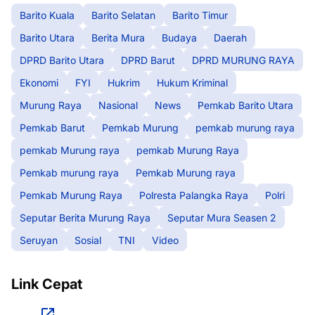
Barito Kuala
Barito Selatan
Barito Timur
Barito Utara
Berita Mura
Budaya
Daerah
DPRD Barito Utara
DPRD Barut
DPRD MURUNG RAYA
Ekonomi
FYI
Hukrim
Hukum Kriminal
Murung Raya
Nasional
News
Pemkab Barito Utara
Pemkab Barut
Pemkab Murung
pemkab murung raya
pemkab Murung raya
pemkab Murung Raya
Pemkab murung raya
Pemkab Murung raya
Pemkab Murung Raya
Polresta Palangka Raya
Polri
Seputar Berita Murung Raya
Seputar Mura Seasen 2
Seruyan
Sosial
TNI
Video
Link Cepat