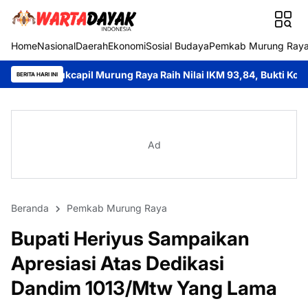
Home
Nasional
Daerah
Ekonomi
Sosial Budaya
Pemkab Murung Ray
pil Murung Raya Raih Nilai IKM 93,84, Bukti Komitmen Hadirkan P
BERITA HARI INI
Ad
Beranda
Pemkab Murung Raya
Bupati Heriyus Sampaikan
Apresiasi Atas Dedikasi
Dandim 1013/Mtw Yang Lama