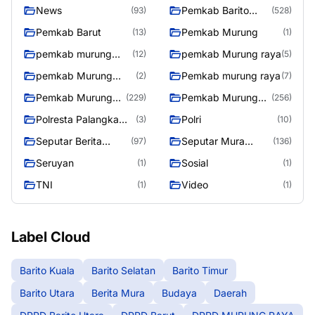
News
Pemkab Barito
(93)
(528)
Utara
Pemkab Barut
Pemkab Murung
(13)
(1)
pemkab murung
pemkab Murung raya
(12)
(5)
raya
pemkab Murung
Pemkab murung raya
(2)
(7)
Raya
Pemkab Murung
Pemkab Murung
(229)
(256)
raya
Raya
Polresta Palangka
Polri
(3)
(10)
Raya
Seputar Berita
Seputar Mura
(97)
(136)
Murung Raya
Seasen 2
Seruyan
Sosial
(1)
(1)
TNI
Video
(1)
(1)
Label Cloud
Barito Kuala
Barito Selatan
Barito Timur
Barito Utara
Berita Mura
Budaya
Daerah