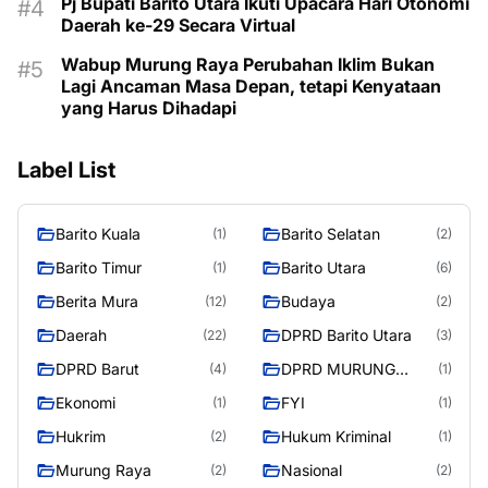
Pj Bupati Barito Utara Ikuti Upacara Hari Otonomi
Daerah ke-29 Secara Virtual
Wabup Murung Raya Perubahan Iklim Bukan
Lagi Ancaman Masa Depan, tetapi Kenyataan
yang Harus Dihadapi
Label List
Barito Kuala
Barito Selatan
(1)
(2)
Barito Timur
Barito Utara
(1)
(6)
Berita Mura
Budaya
(12)
(2)
Daerah
DPRD Barito Utara
(22)
(3)
DPRD Barut
DPRD MURUNG
(4)
(1)
RAYA
Ekonomi
FYI
(1)
(1)
Hukrim
Hukum Kriminal
(2)
(1)
Murung Raya
Nasional
(2)
(2)