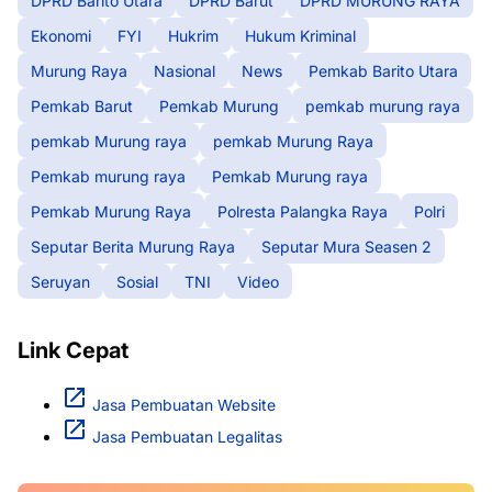
DPRD Barito Utara
DPRD Barut
DPRD MURUNG RAYA
Ekonomi
FYI
Hukrim
Hukum Kriminal
Murung Raya
Nasional
News
Pemkab Barito Utara
Pemkab Barut
Pemkab Murung
pemkab murung raya
pemkab Murung raya
pemkab Murung Raya
Pemkab murung raya
Pemkab Murung raya
Pemkab Murung Raya
Polresta Palangka Raya
Polri
Seputar Berita Murung Raya
Seputar Mura Seasen 2
Seruyan
Sosial
TNI
Video
Link Cepat
Jasa Pembuatan Website
Jasa Pembuatan Legalitas