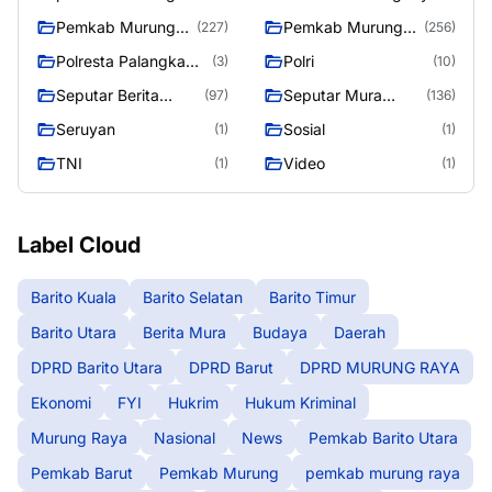
Raya
Pemkab Murung
Pemkab Murung
(227)
(256)
raya
Raya
Polresta Palangka
Polri
(3)
(10)
Raya
Seputar Berita
Seputar Mura
(97)
(136)
Murung Raya
Seasen 2
Seruyan
Sosial
(1)
(1)
TNI
Video
(1)
(1)
Label Cloud
Barito Kuala
Barito Selatan
Barito Timur
Barito Utara
Berita Mura
Budaya
Daerah
DPRD Barito Utara
DPRD Barut
DPRD MURUNG RAYA
Ekonomi
FYI
Hukrim
Hukum Kriminal
Murung Raya
Nasional
News
Pemkab Barito Utara
Pemkab Barut
Pemkab Murung
pemkab murung raya