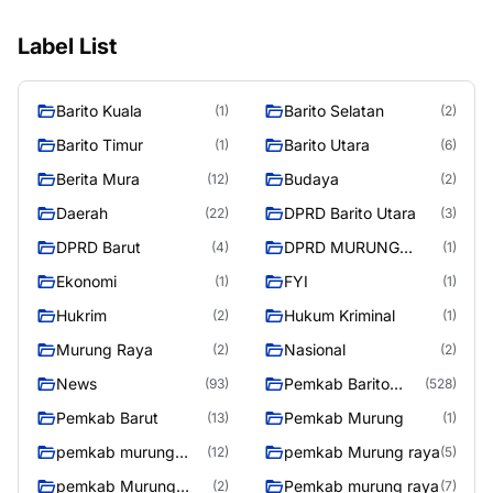
Label List
Barito Kuala
Barito Selatan
(1)
(2)
Barito Timur
Barito Utara
(1)
(6)
Berita Mura
Budaya
(12)
(2)
Daerah
DPRD Barito Utara
(22)
(3)
DPRD Barut
DPRD MURUNG
(4)
(1)
RAYA
Ekonomi
FYI
(1)
(1)
Hukrim
Hukum Kriminal
(2)
(1)
Murung Raya
Nasional
(2)
(2)
News
Pemkab Barito
(93)
(528)
Utara
Pemkab Barut
Pemkab Murung
(13)
(1)
pemkab murung
pemkab Murung raya
(12)
(5)
raya
pemkab Murung
Pemkab murung raya
(2)
(7)