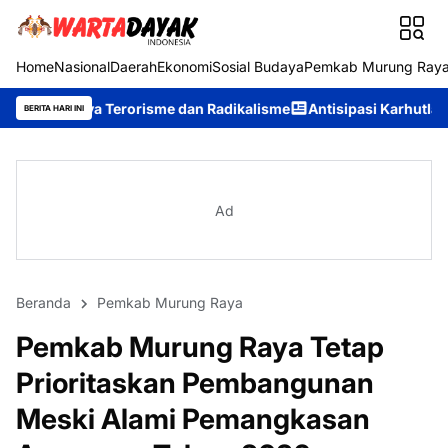
Home
Nasional
Daerah
Ekonomi
Sosial Budaya
Pemkab Murung Ray
orisme dan Radikalisme
Antisipasi Karhutla, Murung Raya Resmi
BERITA HARI INI
Ad
Beranda
Pemkab Murung Raya
Pemkab Murung Raya Tetap
Prioritaskan Pembangunan
Meski Alami Pemangkasan