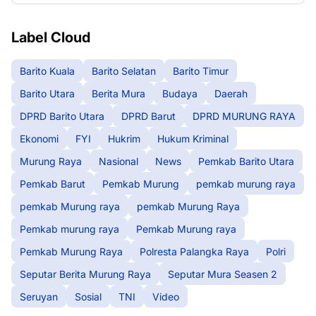
Label Cloud
Barito Kuala
Barito Selatan
Barito Timur
Barito Utara
Berita Mura
Budaya
Daerah
DPRD Barito Utara
DPRD Barut
DPRD MURUNG RAYA
Ekonomi
FYI
Hukrim
Hukum Kriminal
Murung Raya
Nasional
News
Pemkab Barito Utara
Pemkab Barut
Pemkab Murung
pemkab murung raya
pemkab Murung raya
pemkab Murung Raya
Pemkab murung raya
Pemkab Murung raya
Pemkab Murung Raya
Polresta Palangka Raya
Polri
Seputar Berita Murung Raya
Seputar Mura Seasen 2
Seruyan
Sosial
TNI
Video