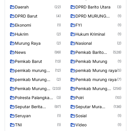
Daerah
DPRD Barito Utara
(22)
(3)
DPRD Barut
DPRD MURUNG
(4)
(1)
RAYA
Ekonomi
FYI
(1)
(1)
Hukrim
Hukum Kriminal
(2)
(1)
Murung Raya
Nasional
(2)
(2)
News
Pemkab Barito
(99)
(528)
Utara
Pemkab Barut
Pemkab Murung
(13)
(1)
pemkab murung
pemkab Murung raya
(12)
(5)
raya
pemkab Murung
Pemkab murung raya
(2)
(7)
Raya
Pemkab Murung
Pemkab Murung
(233)
(256)
raya
Raya
Polresta Palangka
Polri
(3)
(10)
Raya
Seputar Berita
Seputar Mura
(97)
(136)
Murung Raya
Seasen 2
Seruyan
Sosial
(1)
(1)
TNI
Video
(1)
(1)