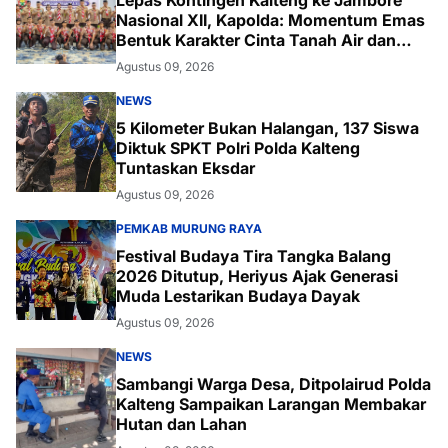
Lepas Kontingen Kalteng ke Jambore
Nasional XII, Kapolda: Momentum Emas
Bentuk Karakter Cinta Tanah Air dan
Lingkungan
Agustus 09, 2026
NEWS
5 Kilometer Bukan Halangan, 137 Siswa
Diktuk SPKT Polri Polda Kalteng
Tuntaskan Eksdar
Agustus 09, 2026
PEMKAB MURUNG RAYA
Festival Budaya Tira Tangka Balang
2026 Ditutup, Heriyus Ajak Generasi
Muda Lestarikan Budaya Dayak
Agustus 09, 2026
NEWS
Sambangi Warga Desa, Ditpolairud Polda
Kalteng Sampaikan Larangan Membakar
Hutan dan Lahan