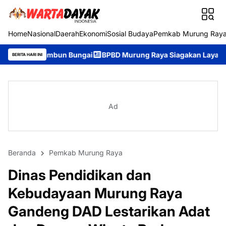
Home
Nasional
Daerah
Ekonomi
Sosial Budaya
Pemkab Murung Ray
n Bungai
BPBD Murung Raya Siagakan Layanan Darurat 24 Jam, 
BERITA HARI INI
Ad
Beranda
Pemkab Murung Raya
Dinas Pendidikan dan
Kebudayaan Murung Raya
Gandeng DAD Lestarikan Adat