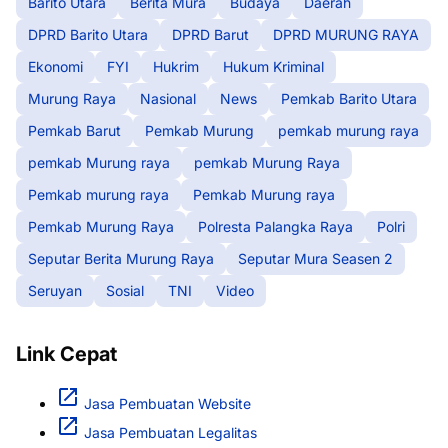
Barito Utara
Berita Mura
Budaya
Daerah
DPRD Barito Utara
DPRD Barut
DPRD MURUNG RAYA
Ekonomi
FYI
Hukrim
Hukum Kriminal
Murung Raya
Nasional
News
Pemkab Barito Utara
Pemkab Barut
Pemkab Murung
pemkab murung raya
pemkab Murung raya
pemkab Murung Raya
Pemkab murung raya
Pemkab Murung raya
Pemkab Murung Raya
Polresta Palangka Raya
Polri
Seputar Berita Murung Raya
Seputar Mura Seasen 2
Seruyan
Sosial
TNI
Video
Link Cepat
Jasa Pembuatan Website
Jasa Pembuatan Legalitas