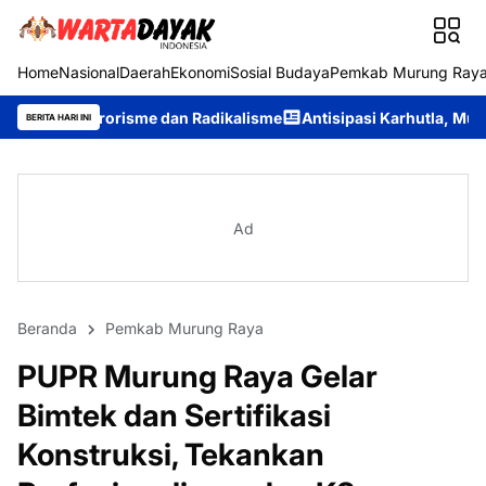
Home
Nasional
Daerah
Ekonomi
Sosial Budaya
Pemkab Murung Ray
me dan Radikalisme
Antisipasi Karhutla, Murung Raya Resmi Ber
BERITA HARI INI
Ad
Beranda
Pemkab Murung Raya
PUPR Murung Raya Gelar
Bimtek dan Sertifikasi
Konstruksi, Tekankan