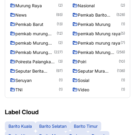
Murung Raya
Nasional
(2)
(2)
News
Pemkab Barito
(93)
(528)
Utara
Pemkab Barut
Pemkab Murung
(13)
(1)
pemkab murung
pemkab Murung raya
(12)
(5)
raya
pemkab Murung
Pemkab murung raya
(2)
(7)
Raya
Pemkab Murung
Pemkab Murung
(227)
(256)
raya
Raya
Polresta Palangka
Polri
(3)
(10)
Raya
Seputar Berita
Seputar Mura
(97)
(136)
Murung Raya
Seasen 2
Seruyan
Sosial
(1)
(1)
TNI
Video
(1)
(1)
Label Cloud
Barito Kuala
Barito Selatan
Barito Timur