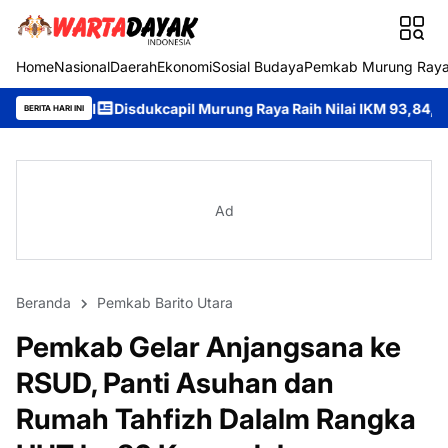
Home
Nasional
Daerah
Ekonomi
Sosial Budaya
Pemkab Murung Ray
Disdukcapil Murung Raya Raih Nilai IKM 93,84, Bukti Komitmen Ha
BERITA HARI INI
Ad
Beranda
Pemkab Barito Utara
Pemkab Gelar Anjangsana ke
RSUD, Panti Asuhan dan
Rumah Tahfizh Dalalm Rangka