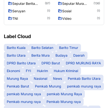
Raya
Seputar Berita
Seputar Mura
(97)
(136)
Murung Raya
Seasen 2
Seruyan
Sosial
(1)
(1)
TNI
Video
(1)
(1)
Label Cloud
Barito Kuala
Barito Selatan
Barito Timur
Barito Utara
Berita Mura
Budaya
Daerah
DPRD Barito Utara
DPRD Barut
DPRD MURUNG RAYA
Ekonomi
FYI
Hukrim
Hukum Kriminal
Murung Raya
Nasional
News
Pemkab Barito Utara
Pemkab Barut
Pemkab Murung
pemkab murung raya
pemkab Murung raya
pemkab Murung Raya
Pemkab murung raya
Pemkab Murung raya