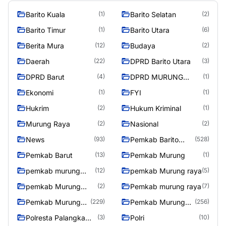
Barito Kuala
Barito Selatan
(1)
(2)
Barito Timur
Barito Utara
(1)
(6)
Berita Mura
Budaya
(12)
(2)
Daerah
DPRD Barito Utara
(22)
(3)
DPRD Barut
DPRD MURUNG
(4)
(1)
RAYA
Ekonomi
FYI
(1)
(1)
Hukrim
Hukum Kriminal
(2)
(1)
Murung Raya
Nasional
(2)
(2)
News
Pemkab Barito
(93)
(528)
Utara
Pemkab Barut
Pemkab Murung
(13)
(1)
pemkab murung
pemkab Murung raya
(12)
(5)
raya
pemkab Murung
Pemkab murung raya
(2)
(7)
Raya
Pemkab Murung
Pemkab Murung
(229)
(256)
raya
Raya
Polresta Palangka
Polri
(3)
(10)