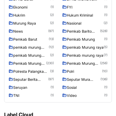
RAYA
Ekonomi
FYI
(1)
(1)
Hukrim
Hukum Kriminal
(2)
(1)
Murung Raya
Nasional
(2)
(2)
News
Pemkab Barito
(97)
(528)
Utara
Pemkab Barut
Pemkab Murung
(13)
(1)
pemkab murung
pemkab Murung raya
(12)
(5)
raya
pemkab Murung
Pemkab murung raya
(2)
(7)
Raya
Pemkab Murung
Pemkab Murung
(230)
(256)
raya
Raya
Polresta Palangka
Polri
(3)
(10)
Raya
Seputar Berita
Seputar Mura
(97)
(136)
Murung Raya
Seasen 2
Seruyan
Sosial
(1)
(1)
TNI
Video
(1)
(1)
Label Cloud