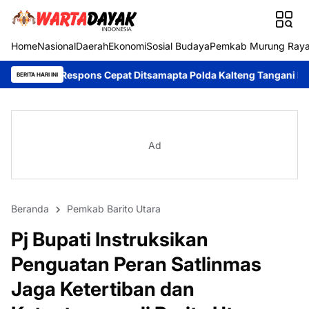
Home
Nasional
Daerah
Ekonomi
Sosial Budaya
Pemkab Murung Ray
pons Cepat Ditsamapta Polda Kalteng Tangani Karhutla di Palang
BERITA HARI INI
Ad
Beranda
Pemkab Barito Utara
Pj Bupati Instruksikan
Penguatan Peran Satlinmas
Jaga Ketertiban dan