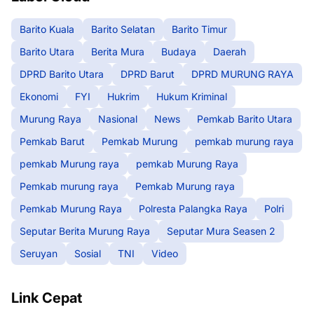
Barito Kuala
Barito Selatan
Barito Timur
Barito Utara
Berita Mura
Budaya
Daerah
DPRD Barito Utara
DPRD Barut
DPRD MURUNG RAYA
Ekonomi
FYI
Hukrim
Hukum Kriminal
Murung Raya
Nasional
News
Pemkab Barito Utara
Pemkab Barut
Pemkab Murung
pemkab murung raya
pemkab Murung raya
pemkab Murung Raya
Pemkab murung raya
Pemkab Murung raya
Pemkab Murung Raya
Polresta Palangka Raya
Polri
Seputar Berita Murung Raya
Seputar Mura Seasen 2
Seruyan
Sosial
TNI
Video
Link Cepat