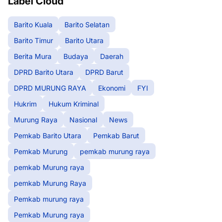
Label Cloud
Barito Kuala
Barito Selatan
Barito Timur
Barito Utara
Berita Mura
Budaya
Daerah
DPRD Barito Utara
DPRD Barut
DPRD MURUNG RAYA
Ekonomi
FYI
Hukrim
Hukum Kriminal
Murung Raya
Nasional
News
Pemkab Barito Utara
Pemkab Barut
Pemkab Murung
pemkab murung raya
pemkab Murung raya
pemkab Murung Raya
Pemkab murung raya
Pemkab Murung raya