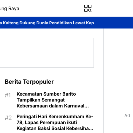
ung Raya
Pendidikan Lewat Kapal Melek Huruf KP XVIII-1002 Di Pegatan Da
Berita Terpopuler
Kecamatan Sumber Barito
Tampilkan Semangat
Kebersamaan dalam Karnaval
Budaya Murung Raya
Ad
Peringati Hari Kemenkumham Ke-
78, Lapas Perempuan ikuti
Kegiatan Baksi Sosial Kebersihan