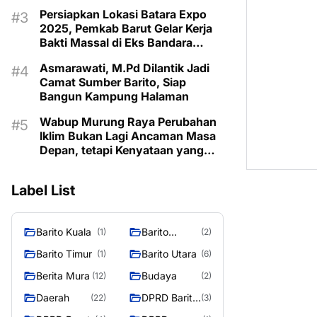
Taman Makam Pahlawan
Persiapkan Lokasi Batara Expo
2025, Pemkab Barut Gelar Kerja
Bakti Massal di Eks Bandara
Lama
Asmarawati, M.Pd Dilantik Jadi
Camat Sumber Barito, Siap
Bangun Kampung Halaman
Wabup Murung Raya Perubahan
Iklim Bukan Lagi Ancaman Masa
Depan, tetapi Kenyataan yang
Harus Dihadapi
Label List
Barito Kuala
Barito
(1)
(2)
Selatan
Barito Timur
Barito Utara
(1)
(6)
Berita Mura
Budaya
(12)
(2)
Daerah
DPRD Barito
(22)
(3)
Utara