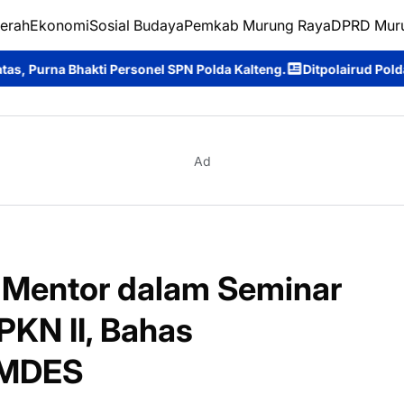
erah
Ekonomi
Sosial Budaya
Pemkab Murung Raya
DPRD Mur
el SPN Polda Kalteng.
Ditpolairud Polda Kalteng Dukung Dunia 
Ad
i Mentor dalam Seminar
PKN II, Bahas
UMDES