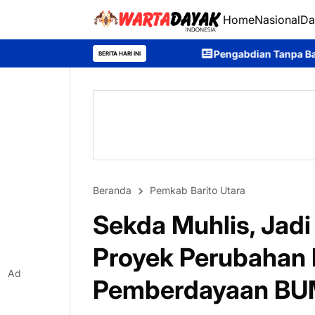
Home
Nasional
Da
Pengabdian Tanpa Batas, Purna Bhakti Person
BERITA HARI INI
Beranda
Pemkab Barito Utara
Sekda Muhlis, Jad
Proyek Perubahan 
Ad
Pemberdayaan B