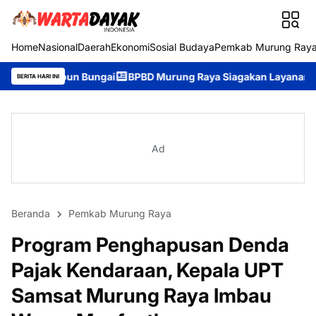
Home
Nasional
Daerah
Ekonomi
Sosial Budaya
Pemkab Murung Ray
ungai
BPBD Murung Raya Siagakan Layanan Darurat 24 Jam, Mas
BERITA HARI INI
Ad
Beranda
Pemkab Murung Raya
Program Penghapusan Denda
Pajak Kendaraan, Kepala UPT
Samsat Murung Raya Imbau