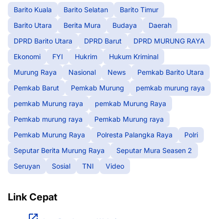
Barito Kuala
Barito Selatan
Barito Timur
Barito Utara
Berita Mura
Budaya
Daerah
DPRD Barito Utara
DPRD Barut
DPRD MURUNG RAYA
Ekonomi
FYI
Hukrim
Hukum Kriminal
Murung Raya
Nasional
News
Pemkab Barito Utara
Pemkab Barut
Pemkab Murung
pemkab murung raya
pemkab Murung raya
pemkab Murung Raya
Pemkab murung raya
Pemkab Murung raya
Pemkab Murung Raya
Polresta Palangka Raya
Polri
Seputar Berita Murung Raya
Seputar Mura Seasen 2
Seruyan
Sosial
TNI
Video
Link Cepat