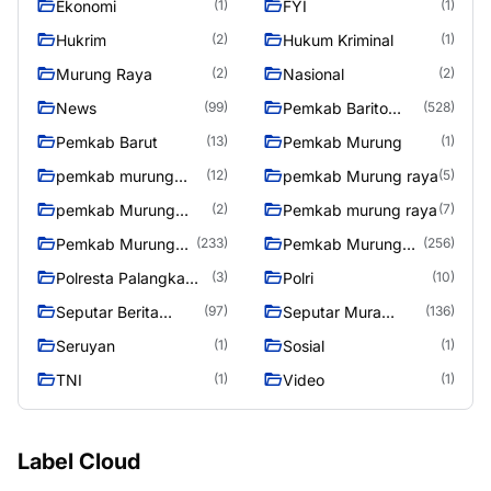
Ekonomi
FYI
(1)
(1)
Hukrim
Hukum Kriminal
(2)
(1)
Murung Raya
Nasional
(2)
(2)
News
Pemkab Barito
(99)
(528)
Utara
Pemkab Barut
Pemkab Murung
(13)
(1)
pemkab murung
pemkab Murung raya
(12)
(5)
raya
pemkab Murung
Pemkab murung raya
(2)
(7)
Raya
Pemkab Murung
Pemkab Murung
(233)
(256)
raya
Raya
Polresta Palangka
Polri
(3)
(10)
Raya
Seputar Berita
Seputar Mura
(97)
(136)
Murung Raya
Seasen 2
Seruyan
Sosial
(1)
(1)
TNI
Video
(1)
(1)
Label Cloud