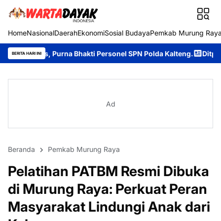
Home
Nasional
Daerah
Ekonomi
Sosial Budaya
Pemkab Murung Ray
na Bhakti Personel SPN Polda Kalteng.
Ditpolairud Polda Kalte
BERITA HARI INI
Ad
Beranda
Pemkab Murung Raya
Pelatihan PATBM Resmi Dibuka
di Murung Raya: Perkuat Peran
Masyarakat Lindungi Anak dari