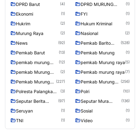
DPRD Barut
DPRD MURUNG
(4)
(1)
RAYA
Ekonomi
FYI
(1)
(1)
Hukrim
Hukum Kriminal
(2)
(1)
Murung Raya
Nasional
(2)
(2)
News
Pemkab Barito
(92)
(528)
Utara
Pemkab Barut
Pemkab Murung
(13)
(1)
pemkab murung
pemkab Murung raya
(12)
(5)
raya
pemkab Murung
Pemkab murung raya
(2)
(7)
Raya
Pemkab Murung
Pemkab Murung
(227)
(256)
raya
Raya
Polresta Palangka
Polri
(3)
(10)
Raya
Seputar Berita
Seputar Mura
(97)
(136)
Murung Raya
Seasen 2
Seruyan
Sosial
(1)
(1)
TNI
Video
(1)
(1)