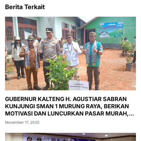
Berita Terkait
GUBERNUR KALTENG H. AGUSTIAR SABRAN
KUNJUNGI SMAN 1 MURUNG RAYA, BERIKAN
MOTIVASI DAN LUNCURKAN PASAR MURAH,
PENANAMAN POHON, DAN PEMERIKSAAN
November 17, 2025
KESEHATAN GRATIS