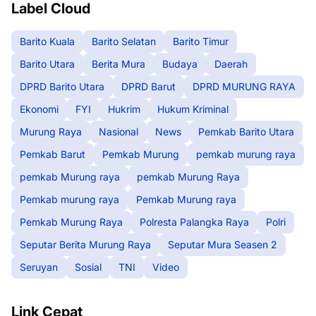
Label Cloud
Barito Kuala
Barito Selatan
Barito Timur
Barito Utara
Berita Mura
Budaya
Daerah
DPRD Barito Utara
DPRD Barut
DPRD MURUNG RAYA
Ekonomi
FYI
Hukrim
Hukum Kriminal
Murung Raya
Nasional
News
Pemkab Barito Utara
Pemkab Barut
Pemkab Murung
pemkab murung raya
pemkab Murung raya
pemkab Murung Raya
Pemkab murung raya
Pemkab Murung raya
Pemkab Murung Raya
Polresta Palangka Raya
Polri
Seputar Berita Murung Raya
Seputar Mura Seasen 2
Seruyan
Sosial
TNI
Video
Link Cepat