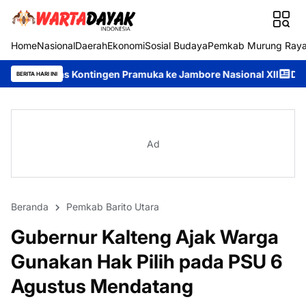
Home
Nasional
Daerah
Ekonomi
Sosial Budaya
Pemkab Murung Ray
ntingen Pramuka ke Jambore Nasional XII
Disdukcapil Murung 
BERITA HARI INI
Ad
Beranda
Pemkab Barito Utara
Gubernur Kalteng Ajak Warga
Gunakan Hak Pilih pada PSU 6
Agustus Mendatang