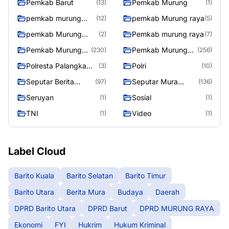
Pemkab Barut
Pemkab Murung
(13)
(1)
pemkab murung
pemkab Murung raya
(12)
(5)
raya
pemkab Murung
Pemkab murung raya
(2)
(7)
Raya
Pemkab Murung
Pemkab Murung
(230)
(256)
raya
Raya
Polresta Palangka
Polri
(3)
(10)
Raya
Seputar Berita
Seputar Mura
(97)
(136)
Murung Raya
Seasen 2
Seruyan
Sosial
(1)
(1)
TNI
Video
(1)
(1)
Label Cloud
Barito Kuala
Barito Selatan
Barito Timur
Barito Utara
Berita Mura
Budaya
Daerah
DPRD Barito Utara
DPRD Barut
DPRD MURUNG RAYA
Ekonomi
FYI
Hukrim
Hukum Kriminal