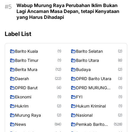
Wabup Murung Raya Perubahan Iklim Bukan
Lagi Ancaman Masa Depan, tetapi Kenyataan
yang Harus Dihadapi
Label List
Barito Kuala
Barito Selatan
(1)
(2)
Barito Timur
Barito Utara
(1)
(6)
Berita Mura
Budaya
(12)
(2)
Daerah
DPRD Barito Utara
(22)
(3)
DPRD Barut
DPRD MURUNG
(4)
(1)
RAYA
Ekonomi
FYI
(1)
(1)
Hukrim
Hukum Kriminal
(2)
(1)
Murung Raya
Nasional
(2)
(2)
News
Pemkab Barito
(94)
(528)
Utara