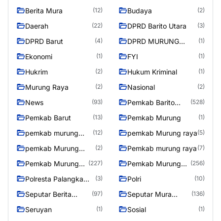
Berita Mura
Budaya
(12)
(2)
Daerah
DPRD Barito Utara
(22)
(3)
DPRD Barut
DPRD MURUNG
(4)
(1)
RAYA
Ekonomi
FYI
(1)
(1)
Hukrim
Hukum Kriminal
(2)
(1)
Murung Raya
Nasional
(2)
(2)
News
Pemkab Barito
(93)
(528)
Utara
Pemkab Barut
Pemkab Murung
(13)
(1)
pemkab murung
pemkab Murung raya
(12)
(5)
raya
pemkab Murung
Pemkab murung raya
(2)
(7)
Raya
Pemkab Murung
Pemkab Murung
(227)
(256)
raya
Raya
Polresta Palangka
Polri
(3)
(10)
Raya
Seputar Berita
Seputar Mura
(97)
(136)
Murung Raya
Seasen 2
Seruyan
Sosial
(1)
(1)