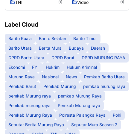
TNI
Video
(1)
(1)
Label Cloud
Barito Kuala
Barito Selatan
Barito Timur
Barito Utara
Berita Mura
Budaya
Daerah
DPRD Barito Utara
DPRD Barut
DPRD MURUNG RAYA
Ekonomi
FYI
Hukrim
Hukum Kriminal
Murung Raya
Nasional
News
Pemkab Barito Utara
Pemkab Barut
Pemkab Murung
pemkab murung raya
pemkab Murung raya
pemkab Murung Raya
Pemkab murung raya
Pemkab Murung raya
Pemkab Murung Raya
Polresta Palangka Raya
Polri
Seputar Berita Murung Raya
Seputar Mura Seasen 2