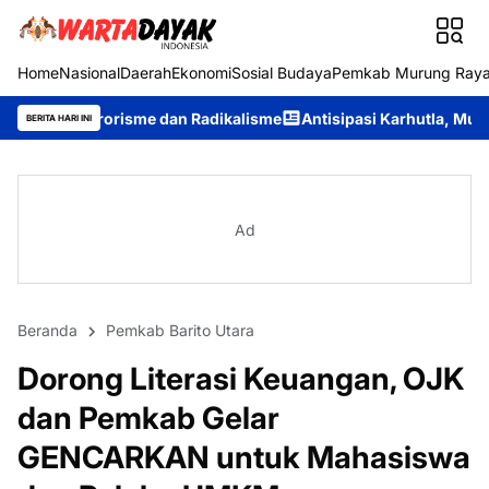
Home
Nasional
Daerah
Ekonomi
Sosial Budaya
Pemkab Murung Ray
sme dan Radikalisme
Antisipasi Karhutla, Murung Raya Resmi Be
BERITA HARI INI
Ad
Beranda
Pemkab Barito Utara
Dorong Literasi Keuangan, OJK
dan Pemkab Gelar
GENCARKAN untuk Mahasiswa