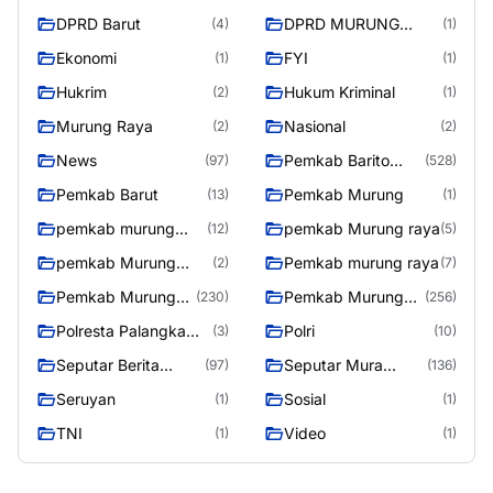
DPRD Barut
DPRD MURUNG
(4)
(1)
RAYA
Ekonomi
FYI
(1)
(1)
Hukrim
Hukum Kriminal
(2)
(1)
Murung Raya
Nasional
(2)
(2)
News
Pemkab Barito
(97)
(528)
Utara
Pemkab Barut
Pemkab Murung
(13)
(1)
pemkab murung
pemkab Murung raya
(12)
(5)
raya
pemkab Murung
Pemkab murung raya
(2)
(7)
Raya
Pemkab Murung
Pemkab Murung
(230)
(256)
raya
Raya
Polresta Palangka
Polri
(3)
(10)
Raya
Seputar Berita
Seputar Mura
(97)
(136)
Murung Raya
Seasen 2
Seruyan
Sosial
(1)
(1)
TNI
Video
(1)
(1)