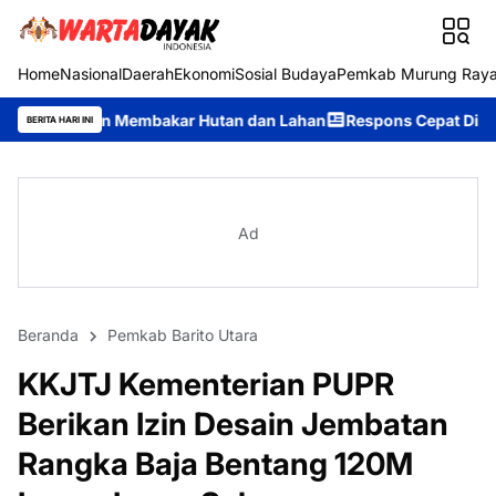
Home
Nasional
Daerah
Ekonomi
Sosial Budaya
Pemkab Murung Ray
Membakar Hutan dan Lahan
Respons Cepat Ditsamapta Polda Kalt
BERITA HARI INI
Ad
Beranda
Pemkab Barito Utara
KKJTJ Kementerian PUPR
Berikan Izin Desain Jembatan
Rangka Baja Bentang 120M