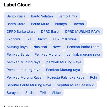
Label Cloud
Barito Kuala
Barito Selatan
Barito Timur
Barito Utara
Berita Mura
Budaya
Daerah
DPRD Barito Utara
DPRD Barut
DPRD MURUNG RAYA
Ekonomi
FYI
Hukrim
Hukum Kriminal
Murung Raya
Nasional
News
Pemkab Barito Utara
Pemkab Barut
Pemkab Murung
pemkab murung raya
pemkab Murung raya
pemkab Murung Raya
Pemkab murung raya
Pemkab Murung raya
Pemkab Murung Raya
Polresta Palangka Raya
Polri
Seputar Berita Murung Raya
Seputar Mura Seasen 2
Seruyan
Sosial
TNI
Video