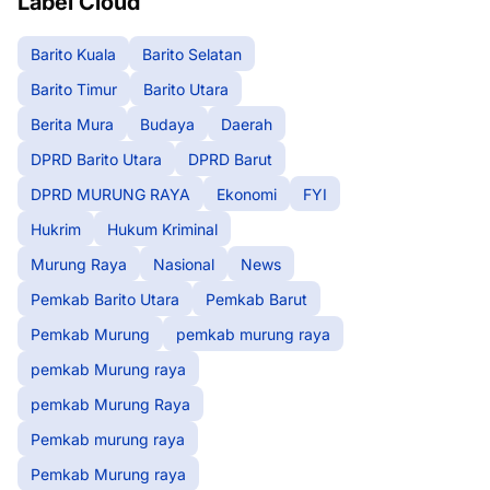
Label Cloud
Barito Kuala
Barito Selatan
Barito Timur
Barito Utara
Berita Mura
Budaya
Daerah
DPRD Barito Utara
DPRD Barut
DPRD MURUNG RAYA
Ekonomi
FYI
Hukrim
Hukum Kriminal
Murung Raya
Nasional
News
Pemkab Barito Utara
Pemkab Barut
Pemkab Murung
pemkab murung raya
pemkab Murung raya
pemkab Murung Raya
Pemkab murung raya
Pemkab Murung raya