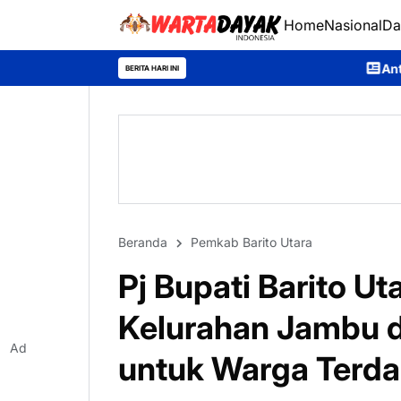
Home
Nasional
Da
Antisipasi Karhutla, Muru
BERITA HARI INI
Beranda
Pemkab Barito Utara
Pj Bupati Barito Uta
Kelurahan Jambu 
Ad
untuk Warga Terd