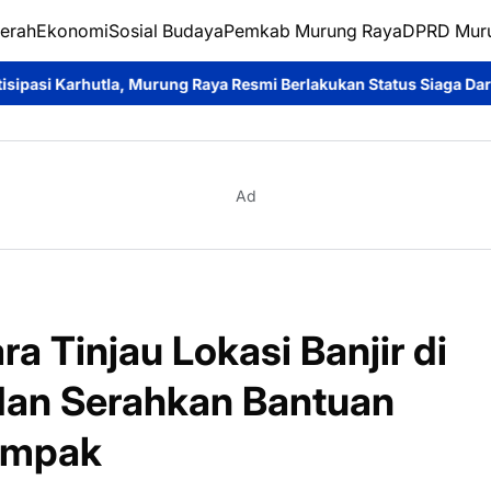
erah
Ekonomi
Sosial Budaya
Pemkab Murung Raya
DPRD Mur
ng Raya Resmi Berlakukan Status Siaga Darurat
Pengabdian Tanpa
Ad
ra Tinjau Lokasi Banjir di
dan Serahkan Bantuan
ampak