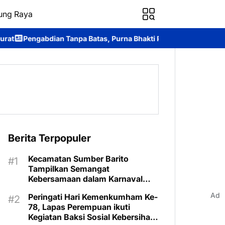
ung Raya
 Batas, Purna Bhakti Personel SPN Polda Kalteng.
Ditpolairud
Berita Terpopuler
Kecamatan Sumber Barito
Tampilkan Semangat
Kebersamaan dalam Karnaval
Budaya Murung Raya
Ad
Peringati Hari Kemenkumham Ke-
78, Lapas Perempuan ikuti
Kegiatan Baksi Sosial Kebersihan