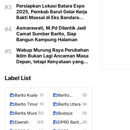
Taman Makam Pahlawan
Persiapkan Lokasi Batara Expo
2025, Pemkab Barut Gelar Kerja
Bakti Massal di Eks Bandara
Lama
Asmarawati, M.Pd Dilantik Jadi
Camat Sumber Barito, Siap
Bangun Kampung Halaman
Wabup Murung Raya Perubahan
Iklim Bukan Lagi Ancaman Masa
Depan, tetapi Kenyataan yang
Harus Dihadapi
Label List
Barito Kuala
Barito
(1)
(2)
Selatan
Barito Timur
Barito Utara
(1)
(6)
Berita Mura
Budaya
(12)
(2)
Daerah
DPRD Barito
(22)
(3)
Utara