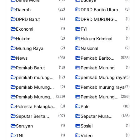
Daerah
DPRD Barito Utara
(22)
(3)
DPRD Barut
DPRD MURUNG
(4)
(1)
RAYA
Ekonomi
FYI
(1)
(1)
Hukrim
Hukum Kriminal
(2)
(1)
Murung Raya
Nasional
(2)
(2)
News
Pemkab Barito
(93)
(528)
Utara
Pemkab Barut
Pemkab Murung
(13)
(1)
pemkab murung
pemkab Murung raya
(12)
(5)
raya
pemkab Murung
Pemkab murung raya
(2)
(7)
Raya
Pemkab Murung
Pemkab Murung
(229)
(256)
raya
Raya
Polresta Palangka
Polri
(3)
(10)
Raya
Seputar Berita
Seputar Mura
(97)
(136)
Murung Raya
Seasen 2
Seruyan
Sosial
(1)
(1)
TNI
Video
(1)
(1)