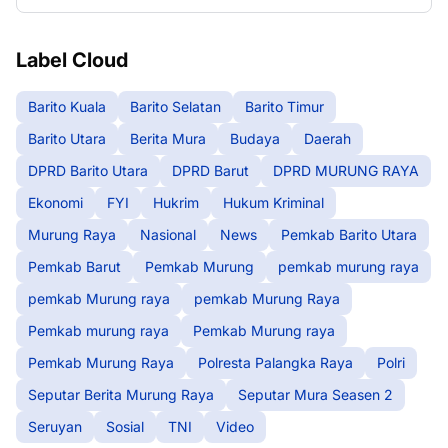
Label Cloud
Barito Kuala
Barito Selatan
Barito Timur
Barito Utara
Berita Mura
Budaya
Daerah
DPRD Barito Utara
DPRD Barut
DPRD MURUNG RAYA
Ekonomi
FYI
Hukrim
Hukum Kriminal
Murung Raya
Nasional
News
Pemkab Barito Utara
Pemkab Barut
Pemkab Murung
pemkab murung raya
pemkab Murung raya
pemkab Murung Raya
Pemkab murung raya
Pemkab Murung raya
Pemkab Murung Raya
Polresta Palangka Raya
Polri
Seputar Berita Murung Raya
Seputar Mura Seasen 2
Seruyan
Sosial
TNI
Video