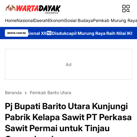
Home
Nasional
Daerah
Ekonomi
Sosial Budaya
Pemkab Murung Ray
l XII
Disdukcapil Murung Raya Raih Nilai IKM 93,84, Bukti Kom
BERITA HARI INI
Ad
Beranda
Pemkab Barito Utara
Pj Bupati Barito Utara Kunjungi
Pabrik Kelapa Sawit PT Perkasa
Sawit Permai untuk Tinjau