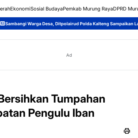
erah
Ekonomi
Sosial Budaya
Pemkab Murung Raya
DPRD Mur
, Ditpolairud Polda Kalteng Sampaikan Larangan Membakar Huta
Ad
 Bersihkan Tumpahan
batan Pengulu Iban