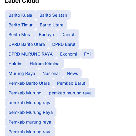
Label Cloud
Barito Kuala
Barito Selatan
Barito Timur
Barito Utara
Berita Mura
Budaya
Daerah
DPRD Barito Utara
DPRD Barut
DPRD MURUNG RAYA
Ekonomi
FYI
Hukrim
Hukum Kriminal
Murung Raya
Nasional
News
Pemkab Barito Utara
Pemkab Barut
Pemkab Murung
pemkab murung raya
pemkab Murung raya
pemkab Murung Raya
Pemkab murung raya
Pemkab Murung raya