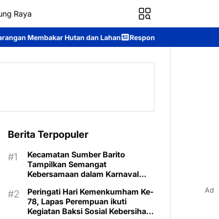
ung Raya
n dan Lahan
Respons Cepat Ditsamapta Polda Kalteng Tangani K
Berita Terpopuler
Kecamatan Sumber Barito
Tampilkan Semangat
Kebersamaan dalam Karnaval
Budaya Murung Raya
Ad
Peringati Hari Kemenkumham Ke-
78, Lapas Perempuan ikuti
Kegiatan Baksi Sosial Kebersihan