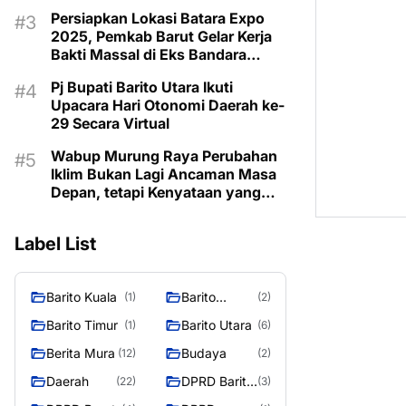
Taman Makam Pahlawan
Persiapkan Lokasi Batara Expo
2025, Pemkab Barut Gelar Kerja
Bakti Massal di Eks Bandara
Lama
Pj Bupati Barito Utara Ikuti
Upacara Hari Otonomi Daerah ke-
29 Secara Virtual
Wabup Murung Raya Perubahan
Iklim Bukan Lagi Ancaman Masa
Depan, tetapi Kenyataan yang
Harus Dihadapi
Label List
Barito Kuala
Barito
(1)
(2)
Selatan
Barito Timur
Barito Utara
(1)
(6)
Berita Mura
Budaya
(12)
(2)
Daerah
DPRD Barito
(22)
(3)
Utara