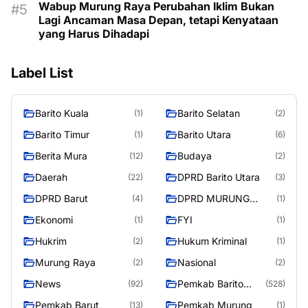
Wabup Murung Raya Perubahan Iklim Bukan
Lagi Ancaman Masa Depan, tetapi Kenyataan
yang Harus Dihadapi
Label List
Barito Kuala
Barito Selatan
(1)
(2)
Barito Timur
Barito Utara
(1)
(6)
Berita Mura
Budaya
(12)
(2)
Daerah
DPRD Barito Utara
(22)
(3)
DPRD Barut
DPRD MURUNG
(4)
(1)
RAYA
Ekonomi
FYI
(1)
(1)
Hukrim
Hukum Kriminal
(2)
(1)
Murung Raya
Nasional
(2)
(2)
News
Pemkab Barito
(92)
(528)
Utara
Pemkab Barut
Pemkab Murung
(13)
(1)