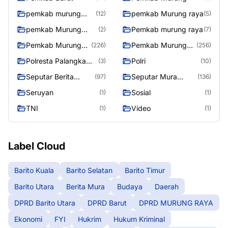
pemkab murung
pemkab Murung raya
(12)
(5)
raya
pemkab Murung
Pemkab murung raya
(2)
(7)
Raya
Pemkab Murung
Pemkab Murung
(226)
(256)
raya
Raya
Polresta Palangka
Polri
(3)
(10)
Raya
Seputar Berita
Seputar Mura
(97)
(136)
Murung Raya
Seasen 2
Seruyan
Sosial
(1)
(1)
TNI
Video
(1)
(1)
Label Cloud
Barito Kuala
Barito Selatan
Barito Timur
Barito Utara
Berita Mura
Budaya
Daerah
DPRD Barito Utara
DPRD Barut
DPRD MURUNG RAYA
Ekonomi
FYI
Hukrim
Hukum Kriminal