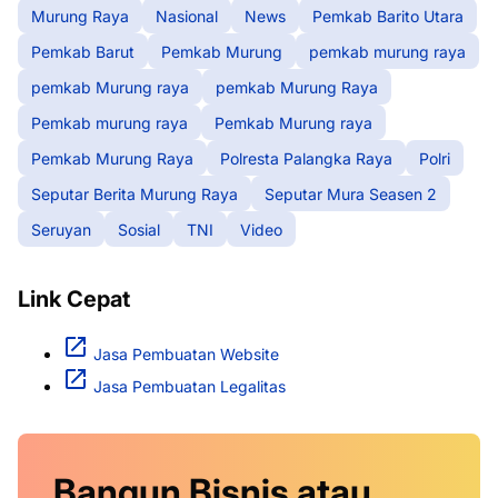
Murung Raya
Nasional
News
Pemkab Barito Utara
Pemkab Barut
Pemkab Murung
pemkab murung raya
pemkab Murung raya
pemkab Murung Raya
Pemkab murung raya
Pemkab Murung raya
Pemkab Murung Raya
Polresta Palangka Raya
Polri
Seputar Berita Murung Raya
Seputar Mura Seasen 2
Seruyan
Sosial
TNI
Video
Link Cepat
Jasa Pembuatan Website
Jasa Pembuatan Legalitas
Bangun Bisnis atau