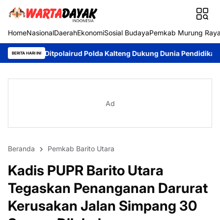
Home
Nasional
Daerah
Ekonomi
Sosial Budaya
Pemkab Murung Ray
polairud Polda Kalteng Dukung Dunia Pendidikan Lewat Kapal Mele
BERITA HARI INI
Ad
Beranda
Pemkab Barito Utara
Kadis PUPR Barito Utara
Tegaskan Penanganan Darurat
Kerusakan Jalan Simpang 30