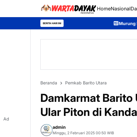
Home
Nasional
Da
Murung Raya Expo 2026 Dibuka, 
BERITA HARI INI
Beranda
Pemkab Barito Utara
Damkarmat Barito U
Ular Piton di Kand
Ad
admin
Minggu, 2 Februari 2025 00:50 WIB