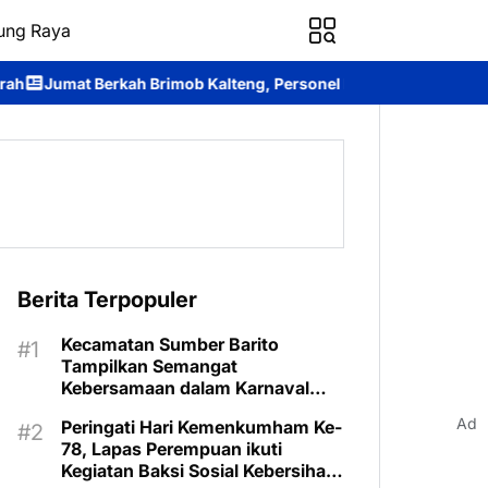
ung Raya
ob Kalteng, Personel Batalyon B Pelopor Berbagi Kebahagiaan B
Berita Terpopuler
Kecamatan Sumber Barito
Tampilkan Semangat
Kebersamaan dalam Karnaval
Budaya Murung Raya
Ad
Peringati Hari Kemenkumham Ke-
78, Lapas Perempuan ikuti
Kegiatan Baksi Sosial Kebersihan