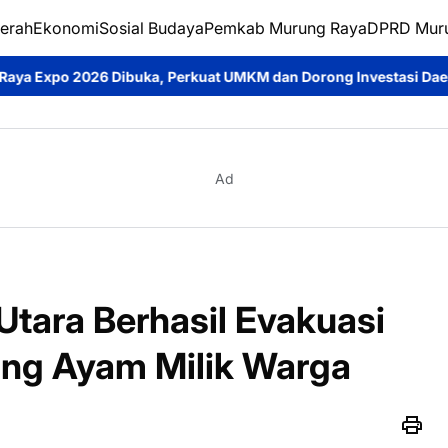
erah
Ekonomi
Sosial Budaya
Pemkab Murung Raya
DPRD Mur
Perkuat UMKM dan Dorong Investasi Daerah
Jumat Berkah Brim
Ad
tara Berhasil Evakuasi
ang Ayam Milik Warga