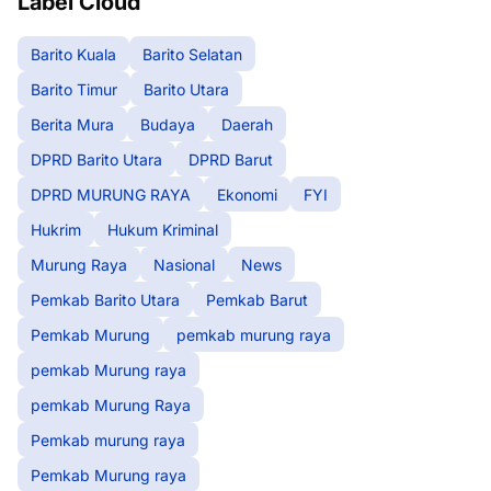
Label Cloud
Barito Kuala
Barito Selatan
Barito Timur
Barito Utara
Berita Mura
Budaya
Daerah
DPRD Barito Utara
DPRD Barut
DPRD MURUNG RAYA
Ekonomi
FYI
Hukrim
Hukum Kriminal
Murung Raya
Nasional
News
Pemkab Barito Utara
Pemkab Barut
Pemkab Murung
pemkab murung raya
pemkab Murung raya
pemkab Murung Raya
Pemkab murung raya
Pemkab Murung raya