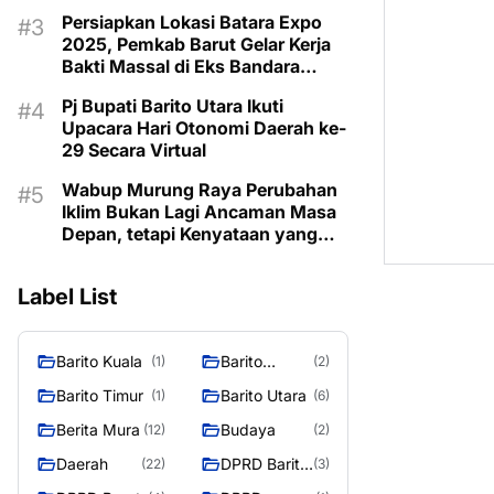
Taman Makam Pahlawan
Persiapkan Lokasi Batara Expo
2025, Pemkab Barut Gelar Kerja
Bakti Massal di Eks Bandara
Lama
Pj Bupati Barito Utara Ikuti
Upacara Hari Otonomi Daerah ke-
29 Secara Virtual
Wabup Murung Raya Perubahan
Iklim Bukan Lagi Ancaman Masa
Depan, tetapi Kenyataan yang
Harus Dihadapi
Label List
Barito Kuala
Barito
(1)
(2)
Selatan
Barito Timur
Barito Utara
(1)
(6)
Berita Mura
Budaya
(12)
(2)
Daerah
DPRD Barito
(22)
(3)
Utara