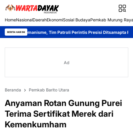
Home
Nasional
Daerah
Ekonomi
Sosial Budaya
Pemkab Murung Ray
e, Tim Patroli Perintis Presisi Ditsamapta Polda Kalteng Intensi
BERITA HARI INI
Ad
Beranda
Pemkab Barito Utara
Anyaman Rotan Gunung Purei
Terima Sertifikat Merek dari
Kemenkumham