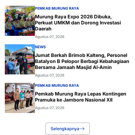
PEMKAB MURUNG RAYA
Murung Raya Expo 2026 Dibuka,
Perkuat UMKM dan Dorong Investasi
Daerah
Agustus 07, 2026
NEWS
Jumat Berkah Brimob Kalteng, Personel
Batalyon B Pelopor Berbagi Kebahagiaan
Bersama Jamaah Masjid Al-Amin
Agustus 07, 2026
PEMKAB MURUNG RAYA
Pemkab Murung Raya Lepas Kontingen
Pramuka ke Jambore Nasional XII
Agustus 07, 2026
Selengkapnya