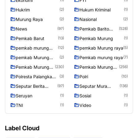
Ekonomi
FYI
Hukrim
Hukum Kriminal
(2)
(1)
Murung Raya
Nasional
(2)
(2)
News
Pemkab Barito
(97)
(528)
Utara
Pemkab Barut
Pemkab Murung
(13)
(1)
pemkab murung
pemkab Murung raya
(12)
(5)
raya
pemkab Murung
Pemkab murung raya
(2)
(7)
Raya
Pemkab Murung
Pemkab Murung
(230)
(256)
raya
Raya
Polresta Palangka
Polri
(3)
(10)
Raya
Seputar Berita
Seputar Mura
(97)
(136)
Murung Raya
Seasen 2
Seruyan
Sosial
(1)
(1)
TNI
Video
(1)
(1)
Label Cloud