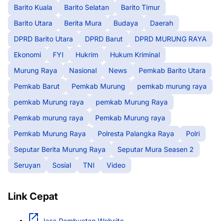
Barito Kuala
Barito Selatan
Barito Timur
Barito Utara
Berita Mura
Budaya
Daerah
DPRD Barito Utara
DPRD Barut
DPRD MURUNG RAYA
Ekonomi
FYI
Hukrim
Hukum Kriminal
Murung Raya
Nasional
News
Pemkab Barito Utara
Pemkab Barut
Pemkab Murung
pemkab murung raya
pemkab Murung raya
pemkab Murung Raya
Pemkab murung raya
Pemkab Murung raya
Pemkab Murung Raya
Polresta Palangka Raya
Polri
Seputar Berita Murung Raya
Seputar Mura Seasen 2
Seruyan
Sosial
TNI
Video
Link Cepat
Jasa Pembuatan Website