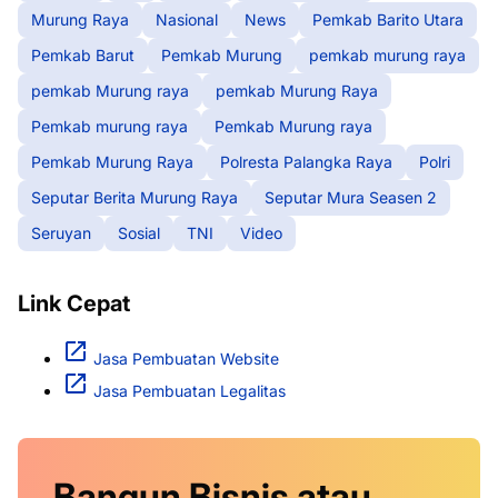
Murung Raya
Nasional
News
Pemkab Barito Utara
Pemkab Barut
Pemkab Murung
pemkab murung raya
pemkab Murung raya
pemkab Murung Raya
Pemkab murung raya
Pemkab Murung raya
Pemkab Murung Raya
Polresta Palangka Raya
Polri
Seputar Berita Murung Raya
Seputar Mura Seasen 2
Seruyan
Sosial
TNI
Video
Link Cepat
Jasa Pembuatan Website
Jasa Pembuatan Legalitas
Bangun Bisnis atau