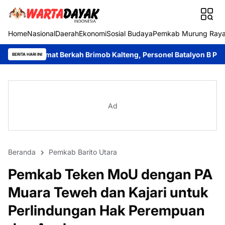
Home
Nasional
Daerah
Ekonomi
Sosial Budaya
Pemkab Murung Ray
erkah Brimob Kalteng, Personel Batalyon B Pelopor Berbagi Ke
BERITA HARI INI
Ad
Beranda
Pemkab Barito Utara
Pemkab Teken MoU dengan PA
Muara Teweh dan Kajari untuk
Perlindungan Hak Perempuan