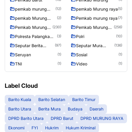
pemkab murung
pemkab Murung raya
(12)
(5)
raya
pemkab Murung
Pemkab murung raya
(2)
(7)
Raya
Pemkab Murung
Pemkab Murung
(230)
(256)
raya
Raya
Polresta Palangka
Polri
(3)
(10)
Raya
Seputar Berita
Seputar Mura
(97)
(136)
Murung Raya
Seasen 2
Seruyan
Sosial
(1)
(1)
TNI
Video
(1)
(1)
Label Cloud
Barito Kuala
Barito Selatan
Barito Timur
Barito Utara
Berita Mura
Budaya
Daerah
DPRD Barito Utara
DPRD Barut
DPRD MURUNG RAYA
Ekonomi
FYI
Hukrim
Hukum Kriminal