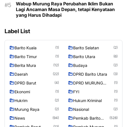
Wabup Murung Raya Perubahan Iklim Bukan
Lagi Ancaman Masa Depan, tetapi Kenyataan
yang Harus Dihadapi
Label List
Barito Kuala
Barito Selatan
(1)
(2)
Barito Timur
Barito Utara
(1)
(6)
Berita Mura
Budaya
(12)
(2)
Daerah
DPRD Barito Utara
(22)
(3)
DPRD Barut
DPRD MURUNG
(4)
(1)
RAYA
Ekonomi
FYI
(1)
(1)
Hukrim
Hukum Kriminal
(2)
(1)
Murung Raya
Nasional
(2)
(2)
News
Pemkab Barito
(94)
(528)
Utara
Pemkab Barut
Pemkab Murung
(13)
(1)