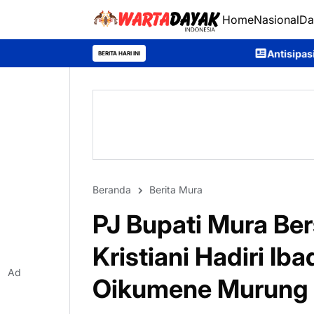
Home
Nasional
Da
Antisipasi Karhutla, Murung Raya
BERITA HARI INI
Beranda
Berita Mura
PJ Bupati Mura Be
Kristiani Hadiri Ib
Ad
Oikumene Murung