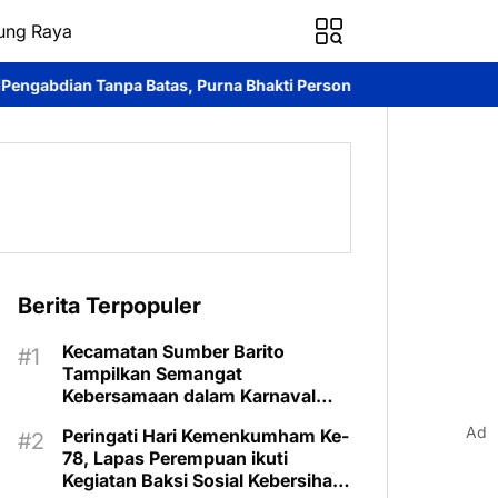
ung Raya
, Purna Bhakti Personel SPN Polda Kalteng.
Ditpolairud Polda 
Berita Terpopuler
Kecamatan Sumber Barito
Tampilkan Semangat
Kebersamaan dalam Karnaval
Budaya Murung Raya
Ad
Peringati Hari Kemenkumham Ke-
78, Lapas Perempuan ikuti
Kegiatan Baksi Sosial Kebersihan