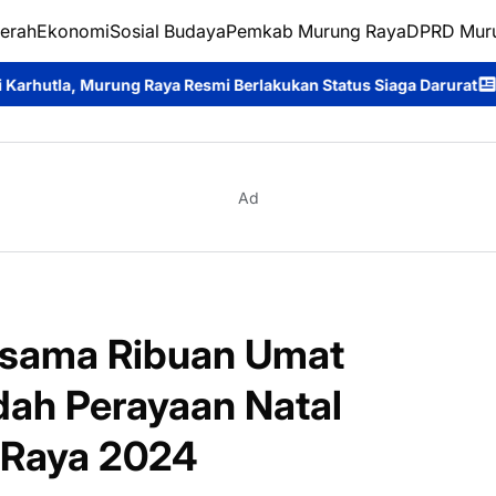
erah
Ekonomi
Sosial Budaya
Pemkab Murung Raya
DPRD Mur
 Resmi Berlakukan Status Siaga Darurat
Pengabdian Tanpa Batas
Ad
rsama Ribuan Umat
adah Perayaan Natal
 Raya 2024