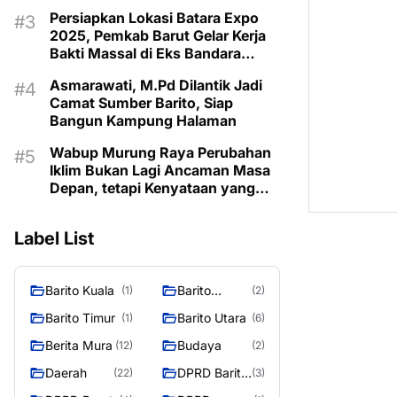
Taman Makam Pahlawan
Persiapkan Lokasi Batara Expo
2025, Pemkab Barut Gelar Kerja
Bakti Massal di Eks Bandara
Lama
Asmarawati, M.Pd Dilantik Jadi
Camat Sumber Barito, Siap
Bangun Kampung Halaman
Wabup Murung Raya Perubahan
Iklim Bukan Lagi Ancaman Masa
Depan, tetapi Kenyataan yang
Harus Dihadapi
Label List
Barito Kuala
Barito
(1)
(2)
Selatan
Barito Timur
Barito Utara
(1)
(6)
Berita Mura
Budaya
(12)
(2)
Daerah
DPRD Barito
(22)
(3)
Utara