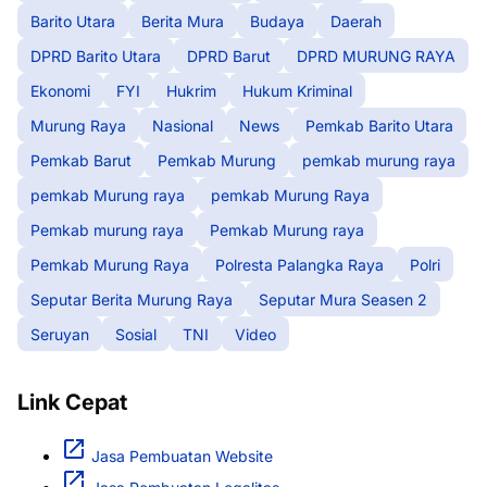
Barito Utara
Berita Mura
Budaya
Daerah
DPRD Barito Utara
DPRD Barut
DPRD MURUNG RAYA
Ekonomi
FYI
Hukrim
Hukum Kriminal
Murung Raya
Nasional
News
Pemkab Barito Utara
Pemkab Barut
Pemkab Murung
pemkab murung raya
pemkab Murung raya
pemkab Murung Raya
Pemkab murung raya
Pemkab Murung raya
Pemkab Murung Raya
Polresta Palangka Raya
Polri
Seputar Berita Murung Raya
Seputar Mura Seasen 2
Seruyan
Sosial
TNI
Video
Link Cepat
Jasa Pembuatan Website