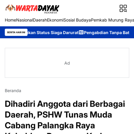
Home
Nasional
Daerah
Ekonomi
Sosial Budaya
Pemkab Murung Ray
an Status Siaga Darurat
Pengabdian Tanpa Batas, Purna Bhakti 
BERITA HARI INI
Ad
Beranda
Dihadiri Anggota dari Berbagai
Daerah, PSHW Tunas Muda
Cabang Palangka Raya