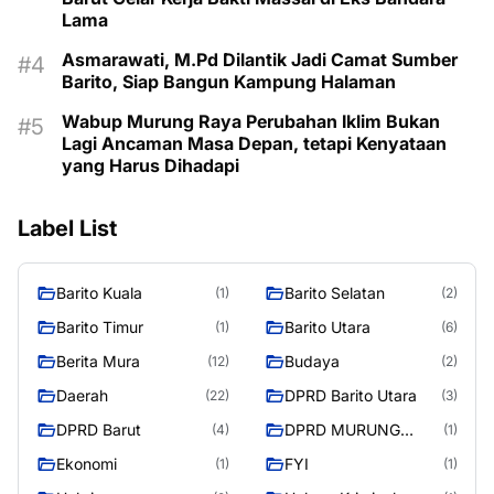
Lama
Asmarawati, M.Pd Dilantik Jadi Camat Sumber
Barito, Siap Bangun Kampung Halaman
Wabup Murung Raya Perubahan Iklim Bukan
Lagi Ancaman Masa Depan, tetapi Kenyataan
yang Harus Dihadapi
Label List
Barito Kuala
Barito Selatan
(1)
(2)
Barito Timur
Barito Utara
(1)
(6)
Berita Mura
Budaya
(12)
(2)
Daerah
DPRD Barito Utara
(22)
(3)
DPRD Barut
DPRD MURUNG
(4)
(1)
RAYA
Ekonomi
FYI
(1)
(1)