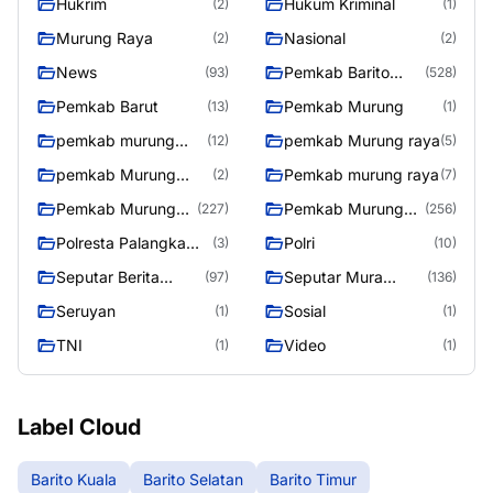
Hukrim
Hukum Kriminal
(2)
(1)
Murung Raya
Nasional
(2)
(2)
News
Pemkab Barito
(93)
(528)
Utara
Pemkab Barut
Pemkab Murung
(13)
(1)
pemkab murung
pemkab Murung raya
(12)
(5)
raya
pemkab Murung
Pemkab murung raya
(2)
(7)
Raya
Pemkab Murung
Pemkab Murung
(227)
(256)
raya
Raya
Polresta Palangka
Polri
(3)
(10)
Raya
Seputar Berita
Seputar Mura
(97)
(136)
Murung Raya
Seasen 2
Seruyan
Sosial
(1)
(1)
TNI
Video
(1)
(1)
Label Cloud
Barito Kuala
Barito Selatan
Barito Timur