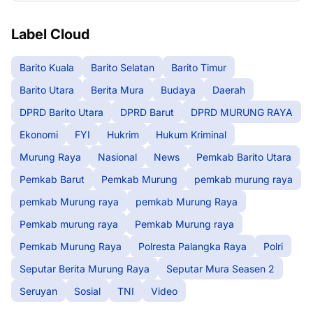
Label Cloud
Barito Kuala
Barito Selatan
Barito Timur
Barito Utara
Berita Mura
Budaya
Daerah
DPRD Barito Utara
DPRD Barut
DPRD MURUNG RAYA
Ekonomi
FYI
Hukrim
Hukum Kriminal
Murung Raya
Nasional
News
Pemkab Barito Utara
Pemkab Barut
Pemkab Murung
pemkab murung raya
pemkab Murung raya
pemkab Murung Raya
Pemkab murung raya
Pemkab Murung raya
Pemkab Murung Raya
Polresta Palangka Raya
Polri
Seputar Berita Murung Raya
Seputar Mura Seasen 2
Seruyan
Sosial
TNI
Video