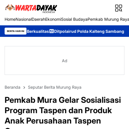
Home
Nasional
Daerah
Ekonomi
Sosial Budaya
Pemkab Murung Ray
kualitas
Ditpolairud Polda Kalteng Sambangi Masyarakat, Beri
BERITA HARI INI
Ad
Beranda
Seputar Berita Murung Raya
Pemkab Mura Gelar Sosialisasi
Program Taspen dan Produk
Anak Perusahaan Taspen