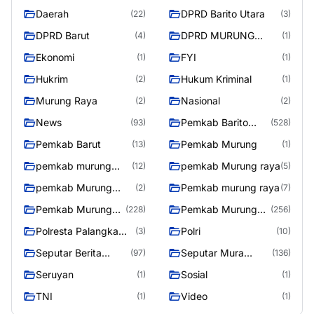
Daerah
DPRD Barito Utara
(22)
(3)
DPRD Barut
DPRD MURUNG
(4)
(1)
RAYA
Ekonomi
FYI
(1)
(1)
Hukrim
Hukum Kriminal
(2)
(1)
Murung Raya
Nasional
(2)
(2)
News
Pemkab Barito
(93)
(528)
Utara
Pemkab Barut
Pemkab Murung
(13)
(1)
pemkab murung
pemkab Murung raya
(12)
(5)
raya
pemkab Murung
Pemkab murung raya
(2)
(7)
Raya
Pemkab Murung
Pemkab Murung
(228)
(256)
raya
Raya
Polresta Palangka
Polri
(3)
(10)
Raya
Seputar Berita
Seputar Mura
(97)
(136)
Murung Raya
Seasen 2
Seruyan
Sosial
(1)
(1)
TNI
Video
(1)
(1)