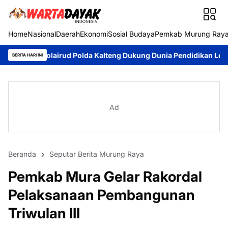
Home
Nasional
Daerah
Ekonomi
Sosial Budaya
Pemkab Murung Ray
airud Polda Kalteng Dukung Dunia Pendidikan Lewat Kapal Melek H
BERITA HARI INI
Ad
Beranda
Seputar Berita Murung Raya
Pemkab Mura Gelar Rakordal
Pelaksanaan Pembangunan
Triwulan III