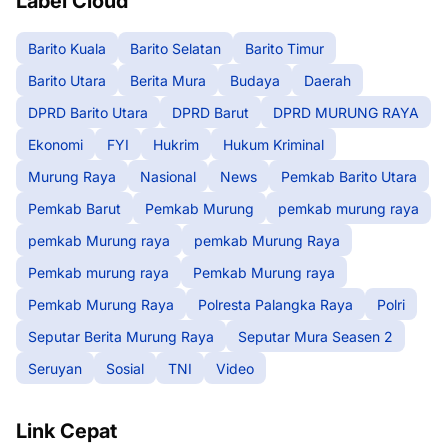
Label Cloud
Barito Kuala
Barito Selatan
Barito Timur
Barito Utara
Berita Mura
Budaya
Daerah
DPRD Barito Utara
DPRD Barut
DPRD MURUNG RAYA
Ekonomi
FYI
Hukrim
Hukum Kriminal
Murung Raya
Nasional
News
Pemkab Barito Utara
Pemkab Barut
Pemkab Murung
pemkab murung raya
pemkab Murung raya
pemkab Murung Raya
Pemkab murung raya
Pemkab Murung raya
Pemkab Murung Raya
Polresta Palangka Raya
Polri
Seputar Berita Murung Raya
Seputar Mura Seasen 2
Seruyan
Sosial
TNI
Video
Link Cepat