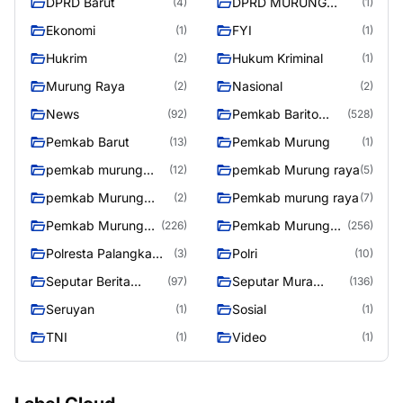
DPRD Barut
DPRD MURUNG
(4)
(1)
RAYA
Ekonomi
FYI
(1)
(1)
Hukrim
Hukum Kriminal
(2)
(1)
Murung Raya
Nasional
(2)
(2)
News
Pemkab Barito
(92)
(528)
Utara
Pemkab Barut
Pemkab Murung
(13)
(1)
pemkab murung
pemkab Murung raya
(12)
(5)
raya
pemkab Murung
Pemkab murung raya
(2)
(7)
Raya
Pemkab Murung
Pemkab Murung
(226)
(256)
raya
Raya
Polresta Palangka
Polri
(3)
(10)
Raya
Seputar Berita
Seputar Mura
(97)
(136)
Murung Raya
Seasen 2
Seruyan
Sosial
(1)
(1)
TNI
Video
(1)
(1)