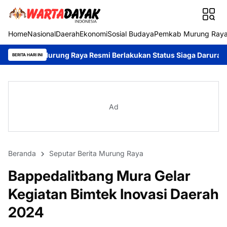
Home
Nasional
Daerah
Ekonomi
Sosial Budaya
Pemkab Murung Ray
ung Raya Resmi Berlakukan Status Siaga Darurat
Pengabdian Tan
BERITA HARI INI
Ad
Beranda
Seputar Berita Murung Raya
Bappedalitbang Mura Gelar
Kegiatan Bimtek Inovasi Daerah
2024