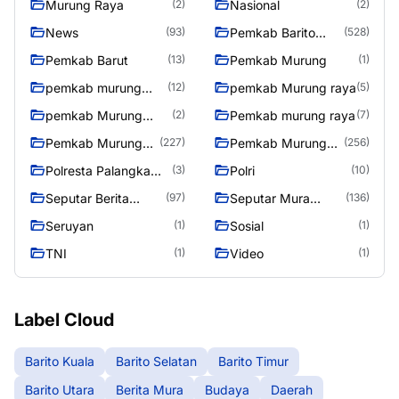
Murung Raya
Nasional
(2)
(2)
News
Pemkab Barito
(93)
(528)
Utara
Pemkab Barut
Pemkab Murung
(13)
(1)
pemkab murung
pemkab Murung raya
(12)
(5)
raya
pemkab Murung
Pemkab murung raya
(2)
(7)
Raya
Pemkab Murung
Pemkab Murung
(227)
(256)
raya
Raya
Polresta Palangka
Polri
(3)
(10)
Raya
Seputar Berita
Seputar Mura
(97)
(136)
Murung Raya
Seasen 2
Seruyan
Sosial
(1)
(1)
TNI
Video
(1)
(1)
Label Cloud
Barito Kuala
Barito Selatan
Barito Timur
Barito Utara
Berita Mura
Budaya
Daerah