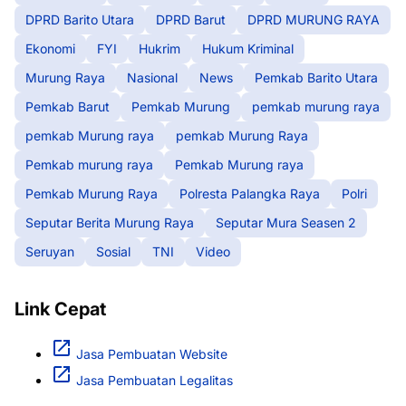
DPRD Barito Utara
DPRD Barut
DPRD MURUNG RAYA
Ekonomi
FYI
Hukrim
Hukum Kriminal
Murung Raya
Nasional
News
Pemkab Barito Utara
Pemkab Barut
Pemkab Murung
pemkab murung raya
pemkab Murung raya
pemkab Murung Raya
Pemkab murung raya
Pemkab Murung raya
Pemkab Murung Raya
Polresta Palangka Raya
Polri
Seputar Berita Murung Raya
Seputar Mura Seasen 2
Seruyan
Sosial
TNI
Video
Link Cepat
Jasa Pembuatan Website
Jasa Pembuatan Legalitas