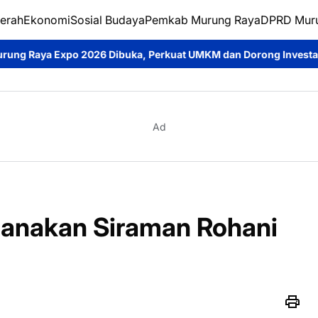
erah
Ekonomi
Sosial Budaya
Pemkab Murung Raya
DPRD Mur
ibuka, Perkuat UMKM dan Dorong Investasi Daerah
Jumat Berk
Ad
anakan Siraman Rohani