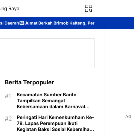
ung Raya
ah Brimob Kalteng, Personel Batalyon B Pelopor Berbagi Kebaha
Berita Terpopuler
Kecamatan Sumber Barito
Tampilkan Semangat
Kebersamaan dalam Karnaval
Budaya Murung Raya
Ad
Peringati Hari Kemenkumham Ke-
78, Lapas Perempuan ikuti
Kegiatan Baksi Sosial Kebersihan