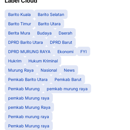
Label Cloud
Barito Kuala
Barito Selatan
Barito Timur
Barito Utara
Berita Mura
Budaya
Daerah
DPRD Barito Utara
DPRD Barut
DPRD MURUNG RAYA
Ekonomi
FYI
Hukrim
Hukum Kriminal
Murung Raya
Nasional
News
Pemkab Barito Utara
Pemkab Barut
Pemkab Murung
pemkab murung raya
pemkab Murung raya
pemkab Murung Raya
Pemkab murung raya
Pemkab Murung raya