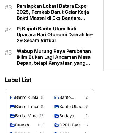
Taman Makam Pahlawan
Persiapkan Lokasi Batara Expo
2025, Pemkab Barut Gelar Kerja
Bakti Massal di Eks Bandara
Lama
Pj Bupati Barito Utara Ikuti
Upacara Hari Otonomi Daerah ke-
29 Secara Virtual
Wabup Murung Raya Perubahan
Iklim Bukan Lagi Ancaman Masa
Depan, tetapi Kenyataan yang
Harus Dihadapi
Label List
Barito Kuala
Barito
(1)
(2)
Selatan
Barito Timur
Barito Utara
(1)
(6)
Berita Mura
Budaya
(12)
(2)
Daerah
DPRD Barito
(22)
(3)
Utara