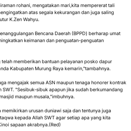
Siraman rohani, mengatakan mari,kita mempererat tali
mengingatkan atas segala kekurangan dan juga saling
utur K.Zen Wahyu.
n Penanggulangan Bencana Daerah (BPPD) berharap umat
eningkatkan keimanan dan penguatan-penguatan
g telah memberikan bantuan pelayanan posko dapur
anda Kabupaten Murung Raya kemarin,"tambahnya.
uga mengajak semua ASN maupun tenaga honorer kontrak
h SWT. "Sesibuk-sibuk apapun jika sudah berkumandang
 masjid maupun musala,"imbuhnya.
a memikirkan urusan duniawi saja dan tentunya juga
taqwa kepada Allah SWT agar setiap apa yang kita
Kinoi sapaan akrabnya.(Red)