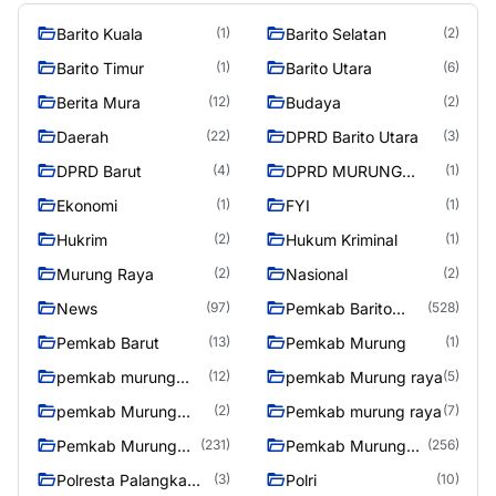
Barito Kuala
Barito Selatan
(1)
(2)
Barito Timur
Barito Utara
(1)
(6)
Berita Mura
Budaya
(12)
(2)
Daerah
DPRD Barito Utara
(22)
(3)
DPRD Barut
DPRD MURUNG
(4)
(1)
RAYA
Ekonomi
FYI
(1)
(1)
Hukrim
Hukum Kriminal
(2)
(1)
Murung Raya
Nasional
(2)
(2)
News
Pemkab Barito
(97)
(528)
Utara
Pemkab Barut
Pemkab Murung
(13)
(1)
pemkab murung
pemkab Murung raya
(12)
(5)
raya
pemkab Murung
Pemkab murung raya
(2)
(7)
Raya
Pemkab Murung
Pemkab Murung
(231)
(256)
raya
Raya
Polresta Palangka
Polri
(3)
(10)