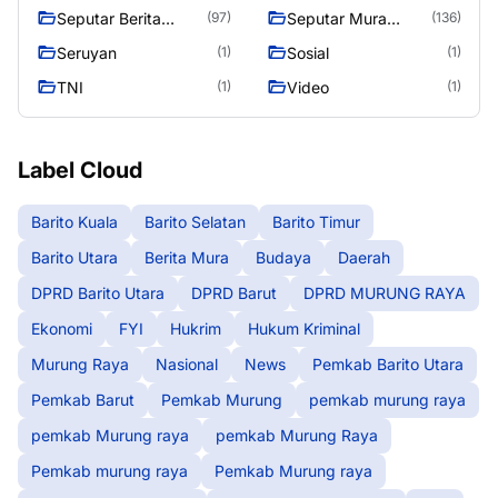
Raya
Seputar Berita
Seputar Mura
(97)
(136)
Murung Raya
Seasen 2
Seruyan
Sosial
(1)
(1)
TNI
Video
(1)
(1)
Label Cloud
Barito Kuala
Barito Selatan
Barito Timur
Barito Utara
Berita Mura
Budaya
Daerah
DPRD Barito Utara
DPRD Barut
DPRD MURUNG RAYA
Ekonomi
FYI
Hukrim
Hukum Kriminal
Murung Raya
Nasional
News
Pemkab Barito Utara
Pemkab Barut
Pemkab Murung
pemkab murung raya
pemkab Murung raya
pemkab Murung Raya
Pemkab murung raya
Pemkab Murung raya