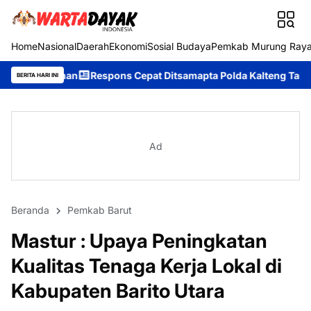
Home
Nasional
Daerah
Ekonomi
Sosial Budaya
Pemkab Murung Ray
Respons Cepat Ditsamapta Polda Kalteng Tangani Karhutla di Pa
BERITA HARI INI
Ad
Beranda
Pemkab Barut
Mastur : Upaya Peningkatan
Kualitas Tenaga Kerja Lokal di
Kabupaten Barito Utara