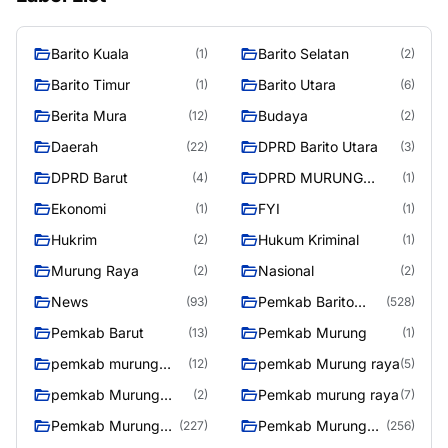
Barito Kuala
Barito Selatan
(1)
(2)
Barito Timur
Barito Utara
(1)
(6)
Berita Mura
Budaya
(12)
(2)
Daerah
DPRD Barito Utara
(22)
(3)
DPRD Barut
DPRD MURUNG
(4)
(1)
RAYA
Ekonomi
FYI
(1)
(1)
Hukrim
Hukum Kriminal
(2)
(1)
Murung Raya
Nasional
(2)
(2)
News
Pemkab Barito
(93)
(528)
Utara
Pemkab Barut
Pemkab Murung
(13)
(1)
pemkab murung
pemkab Murung raya
(12)
(5)
raya
pemkab Murung
Pemkab murung raya
(2)
(7)
Raya
Pemkab Murung
Pemkab Murung
(227)
(256)
raya
Raya