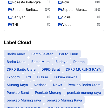
Polresta Palangka
Polri
(3)
(10)
Raya
Seputar Berita
Seputar Mura
(97)
(136)
Murung Raya
Seasen 2
Seruyan
Sosial
(1)
(1)
TNI
Video
(1)
(1)
Label Cloud
Barito Kuala
Barito Selatan
Barito Timur
Barito Utara
Berita Mura
Budaya
Daerah
DPRD Barito Utara
DPRD Barut
DPRD MURUNG RAYA
Ekonomi
FYI
Hukrim
Hukum Kriminal
Murung Raya
Nasional
News
Pemkab Barito Utara
Pemkab Barut
Pemkab Murung
pemkab murung raya
pemkab Murung raya
pemkab Murung Raya
Pemkab murung raya
Pemkab Murung raya