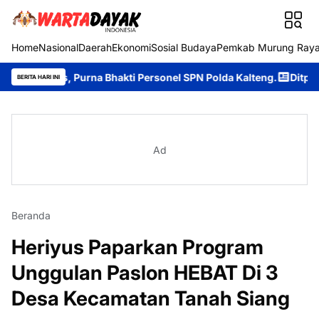
Home
Nasional
Daerah
Ekonomi
Sosial Budaya
Pemkab Murung Ray
s, Purna Bhakti Personel SPN Polda Kalteng.
Ditpolairud Polda
BERITA HARI INI
Ad
Beranda
Heriyus Paparkan Program
Unggulan Paslon HEBAT Di 3
Desa Kecamatan Tanah Siang