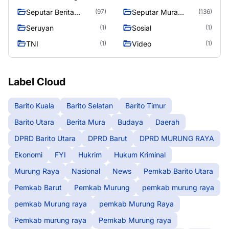
Raya
Seputar Berita
Seputar Mura
(97)
(136)
Murung Raya
Seasen 2
Seruyan
Sosial
(1)
(1)
TNI
Video
(1)
(1)
Label Cloud
Barito Kuala
Barito Selatan
Barito Timur
Barito Utara
Berita Mura
Budaya
Daerah
DPRD Barito Utara
DPRD Barut
DPRD MURUNG RAYA
Ekonomi
FYI
Hukrim
Hukum Kriminal
Murung Raya
Nasional
News
Pemkab Barito Utara
Pemkab Barut
Pemkab Murung
pemkab murung raya
pemkab Murung raya
pemkab Murung Raya
Pemkab murung raya
Pemkab Murung raya