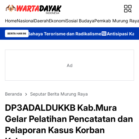
Home
Nasional
Daerah
Ekonomi
Sosial Budaya
Pemkab Murung Ray
ya Terorisme dan Radikalisme
Antisipasi Karhutla, Murung Raya
BERITA HARI INI
Ad
Beranda
Seputar Berita Murung Raya
DP3ADALDUKKB Kab.Mura
Gelar Pelatihan Pencatatan dan
Pelaporan Kasus Korban