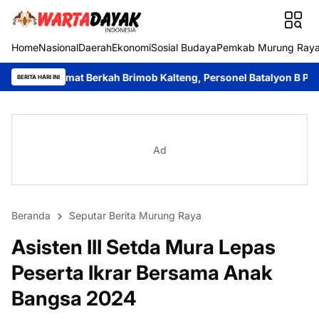
Home
Nasional
Daerah
Ekonomi
Sosial Budaya
Pemkab Murung Ray
t Berkah Brimob Kalteng, Personel Batalyon B Pelopor Berbagi 
BERITA HARI INI
Ad
Beranda
Seputar Berita Murung Raya
Asisten III Setda Mura Lepas
Peserta Ikrar Bersama Anak
Bangsa 2024