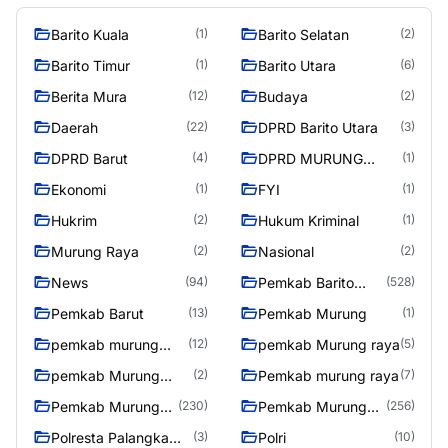
Barito Kuala
Barito Selatan
(1)
(2)
Barito Timur
Barito Utara
(1)
(6)
Berita Mura
Budaya
(12)
(2)
Daerah
DPRD Barito Utara
(22)
(3)
DPRD Barut
DPRD MURUNG
(4)
(1)
RAYA
Ekonomi
FYI
(1)
(1)
Hukrim
Hukum Kriminal
(2)
(1)
Murung Raya
Nasional
(2)
(2)
News
Pemkab Barito
(94)
(528)
Utara
Pemkab Barut
Pemkab Murung
(13)
(1)
pemkab murung
pemkab Murung raya
(12)
(5)
raya
pemkab Murung
Pemkab murung raya
(2)
(7)
Raya
Pemkab Murung
Pemkab Murung
(230)
(256)
raya
Raya
Polresta Palangka
Polri
(3)
(10)