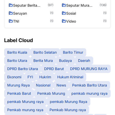
Raya
Seputar Berita
Seputar Mura
(97)
(136)
Murung Raya
Seasen 2
Seruyan
Sosial
(1)
(1)
TNI
Video
(1)
(1)
Label Cloud
Barito Kuala
Barito Selatan
Barito Timur
Barito Utara
Berita Mura
Budaya
Daerah
DPRD Barito Utara
DPRD Barut
DPRD MURUNG RAYA
Ekonomi
FYI
Hukrim
Hukum Kriminal
Murung Raya
Nasional
News
Pemkab Barito Utara
Pemkab Barut
Pemkab Murung
pemkab murung raya
pemkab Murung raya
pemkab Murung Raya
Pemkab murung raya
Pemkab Murung raya