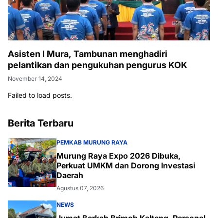
Asisten I Mura, Tambunan menghadiri
pelantikan dan pengukuhan pengurus KOK
November 14, 2024
Failed to load posts.
Berita Terbaru
PEMKAB MURUNG RAYA
Murung Raya Expo 2026 Dibuka,
Perkuat UMKM dan Dorong Investasi
Daerah
Agustus 07, 2026
NEWS
Jumat Berkah Brimob Kalteng, Personel