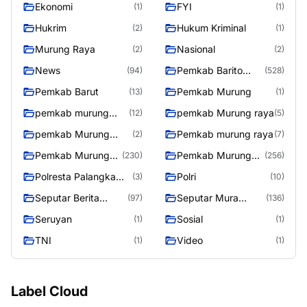
Ekonomi
FYI
(1)
(1)
Hukrim
Hukum Kriminal
(2)
(1)
Murung Raya
Nasional
(2)
(2)
News
Pemkab Barito
(94)
(528)
Utara
Pemkab Barut
Pemkab Murung
(13)
(1)
pemkab murung
pemkab Murung raya
(12)
(5)
raya
pemkab Murung
Pemkab murung raya
(2)
(7)
Raya
Pemkab Murung
Pemkab Murung
(230)
(256)
raya
Raya
Polresta Palangka
Polri
(3)
(10)
Raya
Seputar Berita
Seputar Mura
(97)
(136)
Murung Raya
Seasen 2
Seruyan
Sosial
(1)
(1)
TNI
Video
(1)
(1)
Label Cloud