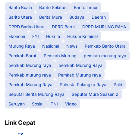
Barito Kuala
Barito Selatan
Barito Timur
Barito Utara
Berita Mura
Budaya
Daerah
DPRD Barito Utara
DPRD Barut
DPRD MURUNG RAYA
Ekonomi
FYI
Hukrim
Hukum Kriminal
Murung Raya
Nasional
News
Pemkab Barito Utara
Pemkab Barut
Pemkab Murung
pemkab murung raya
pemkab Murung raya
pemkab Murung Raya
Pemkab murung raya
Pemkab Murung raya
Pemkab Murung Raya
Polresta Palangka Raya
Polri
Seputar Berita Murung Raya
Seputar Mura Seasen 2
Seruyan
Sosial
TNI
Video
Link Cepat