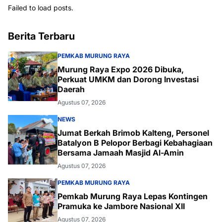
Failed to load posts.
Berita Terbaru
PEMKAB MURUNG RAYA
Murung Raya Expo 2026 Dibuka,
Perkuat UMKM dan Dorong Investasi
Daerah
Agustus 07, 2026
NEWS
Jumat Berkah Brimob Kalteng, Personel
Batalyon B Pelopor Berbagi Kebahagiaan
Bersama Jamaah Masjid Al-Amin
Agustus 07, 2026
PEMKAB MURUNG RAYA
Pemkab Murung Raya Lepas Kontingen
Pramuka ke Jambore Nasional XII
Agustus 07, 2026