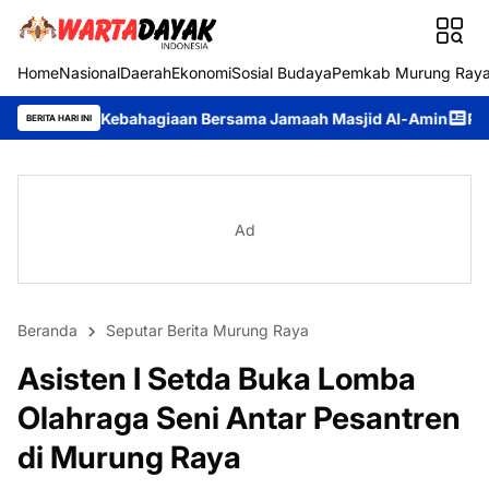
Home
Nasional
Daerah
Ekonomi
Sosial Budaya
Pemkab Murung Ray
 Kebahagiaan Bersama Jamaah Masjid Al-Amin
Pemkab Murung Ra
BERITA HARI INI
Ad
Beranda
Seputar Berita Murung Raya
Asisten I Setda Buka Lomba
Olahraga Seni Antar Pesantren
di Murung Raya