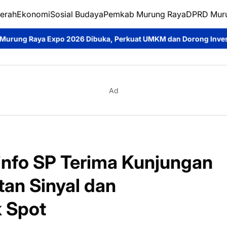
erah
Ekonomi
Sosial Budaya
Pemkab Murung Raya
DPRD Mur
Dibuka, Perkuat UMKM dan Dorong Investasi Daerah
Jumat Ber
Ad
info SP Terima Kunjungan
tan Sinyal dan
 Spot