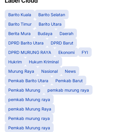
Label Cloud
Barito Kuala
Barito Selatan
Barito Timur
Barito Utara
Berita Mura
Budaya
Daerah
DPRD Barito Utara
DPRD Barut
DPRD MURUNG RAYA
Ekonomi
FYI
Hukrim
Hukum Kriminal
Murung Raya
Nasional
News
Pemkab Barito Utara
Pemkab Barut
Pemkab Murung
pemkab murung raya
pemkab Murung raya
pemkab Murung Raya
Pemkab murung raya
Pemkab Murung raya