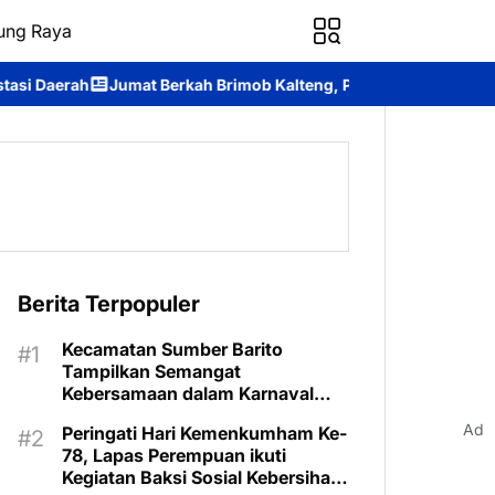
ung Raya
kah Brimob Kalteng, Personel Batalyon B Pelopor Berbagi Keba
Berita Terpopuler
Kecamatan Sumber Barito
Tampilkan Semangat
Kebersamaan dalam Karnaval
Budaya Murung Raya
Ad
Peringati Hari Kemenkumham Ke-
78, Lapas Perempuan ikuti
Kegiatan Baksi Sosial Kebersihan