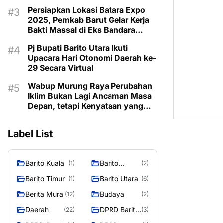
Taman Makam Pahlawan
Persiapkan Lokasi Batara Expo
2025, Pemkab Barut Gelar Kerja
Bakti Massal di Eks Bandara
Lama
Pj Bupati Barito Utara Ikuti
Upacara Hari Otonomi Daerah ke-
29 Secara Virtual
Wabup Murung Raya Perubahan
Iklim Bukan Lagi Ancaman Masa
Depan, tetapi Kenyataan yang
Harus Dihadapi
Label List
Barito Kuala
Barito
(1)
(2)
Selatan
Barito Timur
Barito Utara
(1)
(6)
Berita Mura
Budaya
(12)
(2)
Daerah
DPRD Barito
(22)
(3)
Utara