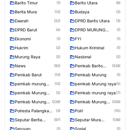
Barito Timur
Barito Utara
(1)
(6)
Berita Mura
Budaya
(12)
(2)
Daerah
DPRD Barito Utara
(22)
(3)
DPRD Barut
DPRD MURUNG
(4)
(1)
RAYA
Ekonomi
FYI
(1)
(1)
Hukrim
Hukum Kriminal
(2)
(1)
Murung Raya
Nasional
(2)
(2)
News
Pemkab Barito
(92)
(528)
Utara
Pemkab Barut
Pemkab Murung
(13)
(1)
pemkab murung
pemkab Murung raya
(12)
(5)
raya
pemkab Murung
Pemkab murung raya
(2)
(7)
Raya
Pemkab Murung
Pemkab Murung
(226)
(256)
raya
Raya
Polresta Palangka
Polri
(3)
(10)
Raya
Seputar Berita
Seputar Mura
(97)
(136)
Murung Raya
Seasen 2
Seruyan
Sosial
(1)
(1)