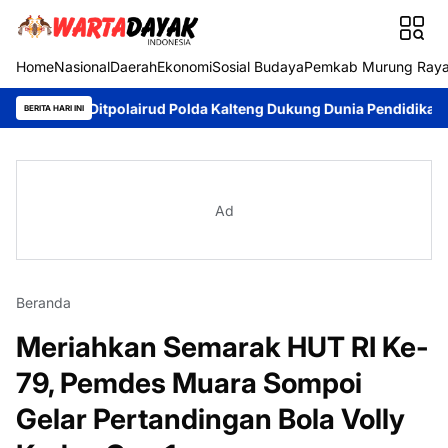
Home
Nasional
Daerah
Ekonomi
Sosial Budaya
Pemkab Murung Ray
Ditpolairud Polda Kalteng Dukung Dunia Pendidikan Lewat Kapal
BERITA HARI INI
Ad
Beranda
Meriahkan Semarak HUT RI Ke-
79, Pemdes Muara Sompoi
Gelar Pertandingan Bola Volly