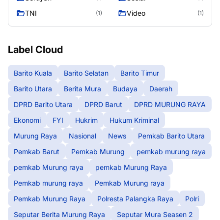
TNI
Video
(1)
(1)
Label Cloud
Barito Kuala
Barito Selatan
Barito Timur
Barito Utara
Berita Mura
Budaya
Daerah
DPRD Barito Utara
DPRD Barut
DPRD MURUNG RAYA
Ekonomi
FYI
Hukrim
Hukum Kriminal
Murung Raya
Nasional
News
Pemkab Barito Utara
Pemkab Barut
Pemkab Murung
pemkab murung raya
pemkab Murung raya
pemkab Murung Raya
Pemkab murung raya
Pemkab Murung raya
Pemkab Murung Raya
Polresta Palangka Raya
Polri
Seputar Berita Murung Raya
Seputar Mura Seasen 2