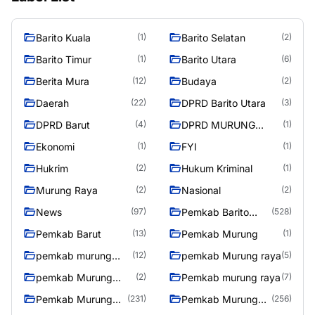
Barito Kuala
Barito Selatan
(1)
(2)
Barito Timur
Barito Utara
(1)
(6)
Berita Mura
Budaya
(12)
(2)
Daerah
DPRD Barito Utara
(22)
(3)
DPRD Barut
DPRD MURUNG
(4)
(1)
RAYA
Ekonomi
FYI
(1)
(1)
Hukrim
Hukum Kriminal
(2)
(1)
Murung Raya
Nasional
(2)
(2)
News
Pemkab Barito
(97)
(528)
Utara
Pemkab Barut
Pemkab Murung
(13)
(1)
pemkab murung
pemkab Murung raya
(12)
(5)
raya
pemkab Murung
Pemkab murung raya
(2)
(7)
Raya
Pemkab Murung
Pemkab Murung
(231)
(256)
raya
Raya