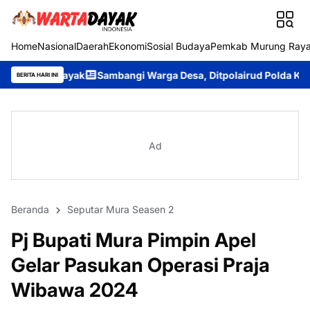
Home
Nasional
Daerah
Ekonomi
Sosial Budaya
Pemkab Murung Ray
ak
Sambangi Warga Desa, Ditpolairud Polda Kalteng Sampaikan
BERITA HARI INI
Ad
Beranda
Seputar Mura Seasen 2
Pj Bupati Mura Pimpin Apel
Gelar Pasukan Operasi Praja
Wibawa 2024