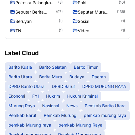
Polresta Palangka
Polri
(3)
(10)
Raya
Seputar Berita
Seputar Mura
(97)
(136)
Murung Raya
Seasen 2
Seruyan
Sosial
(1)
(1)
TNI
Video
(1)
(1)
Label Cloud
Barito Kuala
Barito Selatan
Barito Timur
Barito Utara
Berita Mura
Budaya
Daerah
DPRD Barito Utara
DPRD Barut
DPRD MURUNG RAYA
Ekonomi
FYI
Hukrim
Hukum Kriminal
Murung Raya
Nasional
News
Pemkab Barito Utara
Pemkab Barut
Pemkab Murung
pemkab murung raya
pemkab Murung raya
pemkab Murung Raya
Pemkab murung raya
Pemkab Murung raya