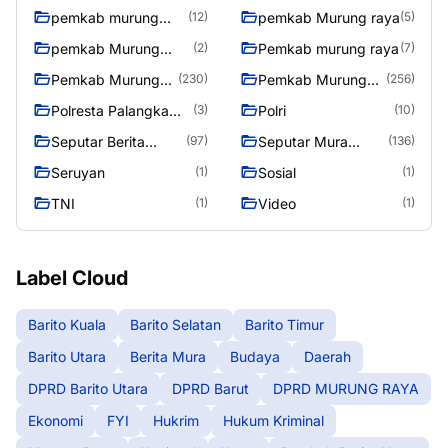
pemkab murung
pemkab Murung raya
(12)
(5)
raya
pemkab Murung
Pemkab murung raya
(2)
(7)
Raya
Pemkab Murung
Pemkab Murung
(230)
(256)
raya
Raya
Polresta Palangka
Polri
(3)
(10)
Raya
Seputar Berita
Seputar Mura
(97)
(136)
Murung Raya
Seasen 2
Seruyan
Sosial
(1)
(1)
TNI
Video
(1)
(1)
Label Cloud
Barito Kuala
Barito Selatan
Barito Timur
Barito Utara
Berita Mura
Budaya
Daerah
DPRD Barito Utara
DPRD Barut
DPRD MURUNG RAYA
Ekonomi
FYI
Hukrim
Hukum Kriminal