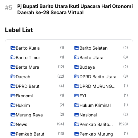
Pj Bupati Barito Utara Ikuti Upacara Hari Otonomi
Daerah ke-29 Secara Virtual
Label List
Barito Kuala
Barito Selatan
(1)
(2)
Barito Timur
Barito Utara
(1)
(6)
Berita Mura
Budaya
(12)
(2)
Daerah
DPRD Barito Utara
(22)
(3)
DPRD Barut
DPRD MURUNG
(4)
(1)
RAYA
Ekonomi
FYI
(1)
(1)
Hukrim
Hukum Kriminal
(2)
(1)
Murung Raya
Nasional
(2)
(2)
News
Pemkab Barito
(94)
(528)
Utara
Pemkab Barut
Pemkab Murung
(13)
(1)