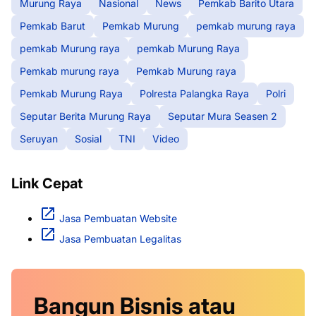
Murung Raya
Nasional
News
Pemkab Barito Utara
Pemkab Barut
Pemkab Murung
pemkab murung raya
pemkab Murung raya
pemkab Murung Raya
Pemkab murung raya
Pemkab Murung raya
Pemkab Murung Raya
Polresta Palangka Raya
Polri
Seputar Berita Murung Raya
Seputar Mura Seasen 2
Seruyan
Sosial
TNI
Video
Link Cepat
Jasa Pembuatan Website
Jasa Pembuatan Legalitas
Bangun Bisnis atau