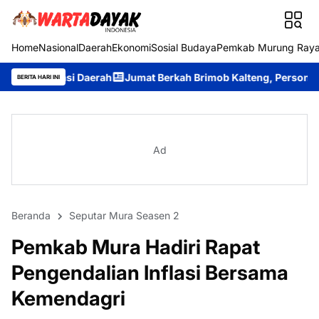
Home
Nasional
Daerah
Ekonomi
Sosial Budaya
Pemkab Murung Ray
Daerah
Jumat Berkah Brimob Kalteng, Personel Batalyon B Pel
BERITA HARI INI
Ad
Beranda
Seputar Mura Seasen 2
Pemkab Mura Hadiri Rapat
Pengendalian Inflasi Bersama
Kemendagri