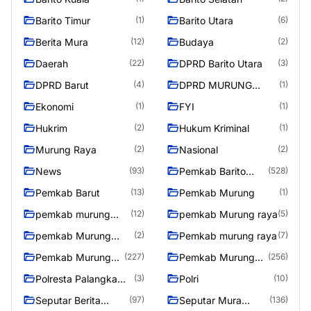
Barito Timur
Barito Utara
(1)
(6)
Berita Mura
Budaya
(12)
(2)
Daerah
DPRD Barito Utara
(22)
(3)
DPRD Barut
DPRD MURUNG
(4)
(1)
RAYA
Ekonomi
FYI
(1)
(1)
Hukrim
Hukum Kriminal
(2)
(1)
Murung Raya
Nasional
(2)
(2)
News
Pemkab Barito
(93)
(528)
Utara
Pemkab Barut
Pemkab Murung
(13)
(1)
pemkab murung
pemkab Murung raya
(12)
(5)
raya
pemkab Murung
Pemkab murung raya
(2)
(7)
Raya
Pemkab Murung
Pemkab Murung
(227)
(256)
raya
Raya
Polresta Palangka
Polri
(3)
(10)
Raya
Seputar Berita
Seputar Mura
(97)
(136)