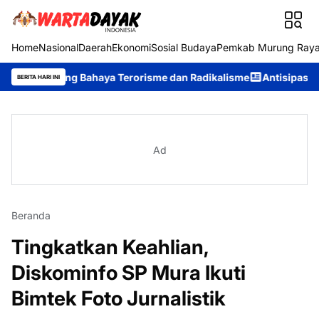
Home
Nasional
Daerah
Ekonomi
Sosial Budaya
Pemkab Murung Ray
tang Bahaya Terorisme dan Radikalisme
Antisipasi Karhutla, Mu
BERITA HARI INI
Ad
Beranda
Tingkatkan Keahlian,
Diskominfo SP Mura Ikuti
Bimtek Foto Jurnalistik