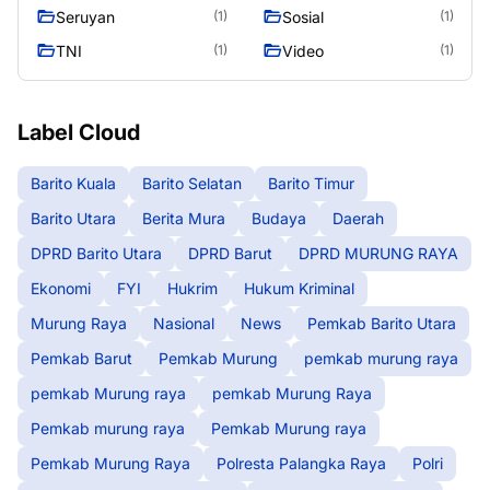
Murung Raya
Seasen 2
Seruyan
Sosial
(1)
(1)
TNI
Video
(1)
(1)
Label Cloud
Barito Kuala
Barito Selatan
Barito Timur
Barito Utara
Berita Mura
Budaya
Daerah
DPRD Barito Utara
DPRD Barut
DPRD MURUNG RAYA
Ekonomi
FYI
Hukrim
Hukum Kriminal
Murung Raya
Nasional
News
Pemkab Barito Utara
Pemkab Barut
Pemkab Murung
pemkab murung raya
pemkab Murung raya
pemkab Murung Raya
Pemkab murung raya
Pemkab Murung raya
Pemkab Murung Raya
Polresta Palangka Raya
Polri