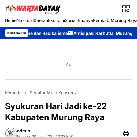
Home
Nasional
Daerah
Ekonomi
Sosial Budaya
Pemkab Murung Ray
 dan Radikalisme
Antisipasi Karhutla, Murung Raya Resmi Berla
BERITA HARI INI
Ad
Beranda
Seputar Mura Seasen 2
Syukuran Hari Jadi ke-22
Kabupaten Murung Raya
admin
Minggu, 30 Juni 2024 22:23 WIB