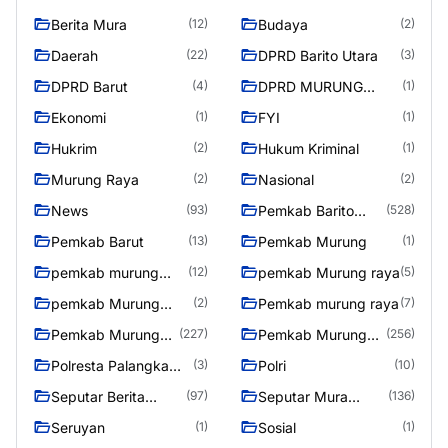
Berita Mura
Budaya
(12)
(2)
Daerah
DPRD Barito Utara
(22)
(3)
DPRD Barut
DPRD MURUNG
(4)
(1)
RAYA
Ekonomi
FYI
(1)
(1)
Hukrim
Hukum Kriminal
(2)
(1)
Murung Raya
Nasional
(2)
(2)
News
Pemkab Barito
(93)
(528)
Utara
Pemkab Barut
Pemkab Murung
(13)
(1)
pemkab murung
pemkab Murung raya
(12)
(5)
raya
pemkab Murung
Pemkab murung raya
(2)
(7)
Raya
Pemkab Murung
Pemkab Murung
(227)
(256)
raya
Raya
Polresta Palangka
Polri
(3)
(10)
Raya
Seputar Berita
Seputar Mura
(97)
(136)
Murung Raya
Seasen 2
Seruyan
Sosial
(1)
(1)