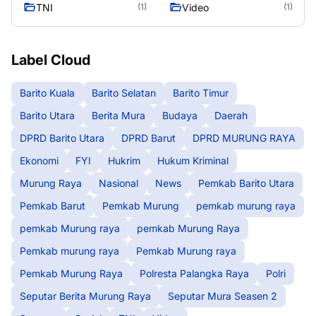
TNI
Video
(1)
(1)
Label Cloud
Barito Kuala
Barito Selatan
Barito Timur
Barito Utara
Berita Mura
Budaya
Daerah
DPRD Barito Utara
DPRD Barut
DPRD MURUNG RAYA
Ekonomi
FYI
Hukrim
Hukum Kriminal
Murung Raya
Nasional
News
Pemkab Barito Utara
Pemkab Barut
Pemkab Murung
pemkab murung raya
pemkab Murung raya
pemkab Murung Raya
Pemkab murung raya
Pemkab Murung raya
Pemkab Murung Raya
Polresta Palangka Raya
Polri
Seputar Berita Murung Raya
Seputar Mura Seasen 2