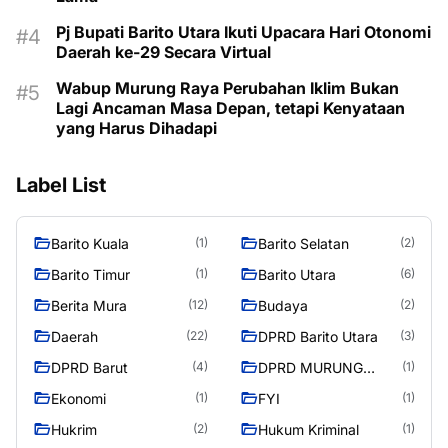
Pj Bupati Barito Utara Ikuti Upacara Hari Otonomi
Daerah ke-29 Secara Virtual
Wabup Murung Raya Perubahan Iklim Bukan
Lagi Ancaman Masa Depan, tetapi Kenyataan
yang Harus Dihadapi
Label List
Barito Kuala
Barito Selatan
(1)
(2)
Barito Timur
Barito Utara
(1)
(6)
Berita Mura
Budaya
(12)
(2)
Daerah
DPRD Barito Utara
(22)
(3)
DPRD Barut
DPRD MURUNG
(4)
(1)
RAYA
Ekonomi
FYI
(1)
(1)
Hukrim
Hukum Kriminal
(2)
(1)