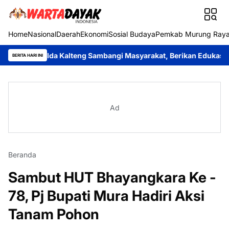
Home
Nasional
Daerah
Ekonomi
Sosial Budaya
Pemkab Murung Ray
Polda Kalteng Sambangi Masyarakat, Berikan Edukasi tentang Bah
BERITA HARI INI
Ad
Beranda
Sambut HUT Bhayangkara Ke -
78, Pj Bupati Mura Hadiri Aksi
Tanam Pohon