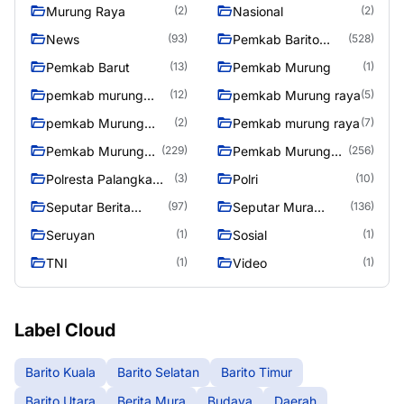
Murung Raya
Nasional
(2)
(2)
News
Pemkab Barito
(93)
(528)
Utara
Pemkab Barut
Pemkab Murung
(13)
(1)
pemkab murung
pemkab Murung raya
(12)
(5)
raya
pemkab Murung
Pemkab murung raya
(2)
(7)
Raya
Pemkab Murung
Pemkab Murung
(229)
(256)
raya
Raya
Polresta Palangka
Polri
(3)
(10)
Raya
Seputar Berita
Seputar Mura
(97)
(136)
Murung Raya
Seasen 2
Seruyan
Sosial
(1)
(1)
TNI
Video
(1)
(1)
Label Cloud
Barito Kuala
Barito Selatan
Barito Timur
Barito Utara
Berita Mura
Budaya
Daerah