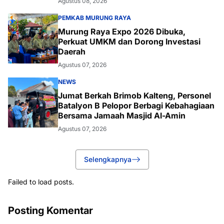
Agustus 08, 2026
PEMKAB MURUNG RAYA
Murung Raya Expo 2026 Dibuka,
Perkuat UMKM dan Dorong Investasi
Daerah
Agustus 07, 2026
NEWS
Jumat Berkah Brimob Kalteng, Personel
Batalyon B Pelopor Berbagi Kebahagiaan
Bersama Jamaah Masjid Al-Amin
Agustus 07, 2026
Selengkapnya
Failed to load posts.
Posting Komentar