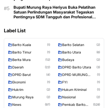
Bupati Murung Raya Heriyus Buka Pelatihan
Satuan Perlindungan Masyarakat Tegaskan
Pentingnya SDM Tangguh dan Profesional
Hadapi Tantangan Keamanan Daerah
Label List
Barito Kuala
Barito Selatan
(1)
(2)
Barito Timur
Barito Utara
(1)
(6)
Berita Mura
Budaya
(12)
(2)
Daerah
DPRD Barito Utara
(22)
(3)
DPRD Barut
DPRD MURUNG
(4)
(1)
RAYA
Ekonomi
FYI
(1)
(1)
Hukrim
Hukum Kriminal
(2)
(1)
Murung Raya
Nasional
(2)
(2)
News
Pemkab Barito
(97)
(528)