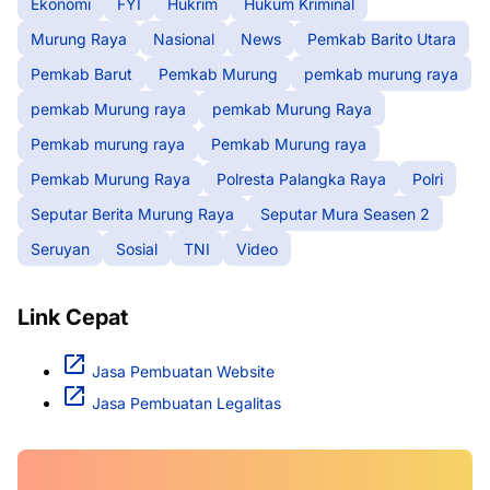
Ekonomi
FYI
Hukrim
Hukum Kriminal
Murung Raya
Nasional
News
Pemkab Barito Utara
Pemkab Barut
Pemkab Murung
pemkab murung raya
pemkab Murung raya
pemkab Murung Raya
Pemkab murung raya
Pemkab Murung raya
Pemkab Murung Raya
Polresta Palangka Raya
Polri
Seputar Berita Murung Raya
Seputar Mura Seasen 2
Seruyan
Sosial
TNI
Video
Link Cepat
Jasa Pembuatan Website
Jasa Pembuatan Legalitas