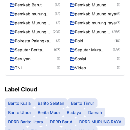
Utara
Pemkab Barut
Pemkab Murung
(13)
(1)
pemkab murung
pemkab Murung raya
(12)
(5)
raya
pemkab Murung
Pemkab murung raya
(2)
(7)
Raya
Pemkab Murung
Pemkab Murung
(231)
(256)
raya
Raya
Polresta Palangka
Polri
(3)
(10)
Raya
Seputar Berita
Seputar Mura
(97)
(136)
Murung Raya
Seasen 2
Seruyan
Sosial
(1)
(1)
TNI
Video
(1)
(1)
Label Cloud
Barito Kuala
Barito Selatan
Barito Timur
Barito Utara
Berita Mura
Budaya
Daerah
DPRD Barito Utara
DPRD Barut
DPRD MURUNG RAYA