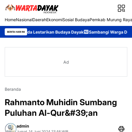
Home
Nasional
Daerah
Ekonomi
Sosial Budaya
Pemkab Murung Ray
 Muda Lestarikan Budaya Dayak
Sambangi Warga Desa, Ditpolair
BERITA HARI INI
Ad
Beranda
Rahmanto Muhidin Sumbang
Puluhan Al-Qur&#39;an
admin
Jumat, 14 Juni 2024 23:46 WIB