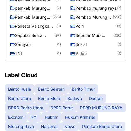
raya
pemkab Murung
Pemkab murung raya
(2)
(7)
Raya
Pemkab Murung
Pemkab Murung
(226)
(256)
raya
Raya
Polresta Palangka
Polri
(3)
(10)
Raya
Seputar Berita
Seputar Mura
(97)
(136)
Murung Raya
Seasen 2
Seruyan
Sosial
(1)
(1)
TNI
Video
(1)
(1)
Label Cloud
Barito Kuala
Barito Selatan
Barito Timur
Barito Utara
Berita Mura
Budaya
Daerah
DPRD Barito Utara
DPRD Barut
DPRD MURUNG RAYA
Ekonomi
FYI
Hukrim
Hukum Kriminal
Murung Raya
Nasional
News
Pemkab Barito Utara