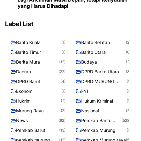
yang Harus Dihadapi
Label List
Barito Kuala
Barito Selatan
(1)
(2)
Barito Timur
Barito Utara
(1)
(6)
Berita Mura
Budaya
(12)
(2)
Daerah
DPRD Barito Utara
(22)
(3)
DPRD Barut
DPRD MURUNG
(4)
(1)
RAYA
Ekonomi
FYI
(1)
(1)
Hukrim
Hukum Kriminal
(2)
(1)
Murung Raya
Nasional
(2)
(2)
News
Pemkab Barito
(92)
(528)
Utara
Pemkab Barut
Pemkab Murung
(13)
(1)
pemkab murung
pemkab Murung raya
(12)
(5)