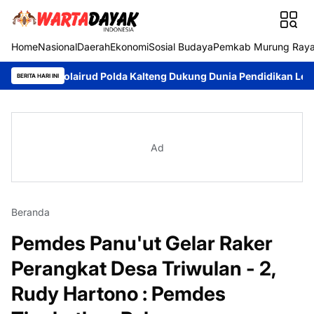
Home
Nasional
Daerah
Ekonomi
Sosial Budaya
Pemkab Murung Ray
tpolairud Polda Kalteng Dukung Dunia Pendidikan Lewat Kapal Me
BERITA HARI INI
Ad
Beranda
Pemdes Panu'ut Gelar Raker
Perangkat Desa Triwulan - 2,
Rudy Hartono : Pemdes