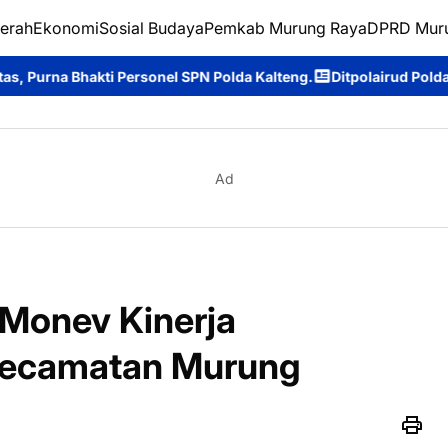
erah
Ekonomi
Sosial Budaya
Pemkab Murung Raya
DPRD Mur
rsonel SPN Polda Kalteng.
Ditpolairud Polda Kalteng Dukung Du
Ad
Monev Kinerja
Kecamatan Murung