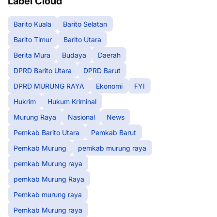
Label Cloud
Barito Kuala
Barito Selatan
Barito Timur
Barito Utara
Berita Mura
Budaya
Daerah
DPRD Barito Utara
DPRD Barut
DPRD MURUNG RAYA
Ekonomi
FYI
Hukrim
Hukum Kriminal
Murung Raya
Nasional
News
Pemkab Barito Utara
Pemkab Barut
Pemkab Murung
pemkab murung raya
pemkab Murung raya
pemkab Murung Raya
Pemkab murung raya
Pemkab Murung raya