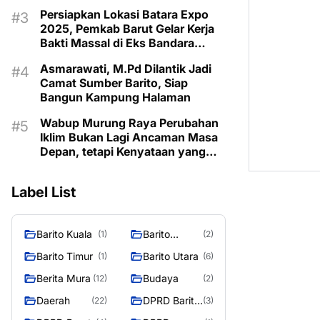
Taman Makam Pahlawan
Persiapkan Lokasi Batara Expo
2025, Pemkab Barut Gelar Kerja
Bakti Massal di Eks Bandara
Lama
Asmarawati, M.Pd Dilantik Jadi
Camat Sumber Barito, Siap
Bangun Kampung Halaman
Wabup Murung Raya Perubahan
Iklim Bukan Lagi Ancaman Masa
Depan, tetapi Kenyataan yang
Harus Dihadapi
Label List
Barito Kuala
Barito
(1)
(2)
Selatan
Barito Timur
Barito Utara
(1)
(6)
Berita Mura
Budaya
(12)
(2)
Daerah
DPRD Barito
(22)
(3)
Utara