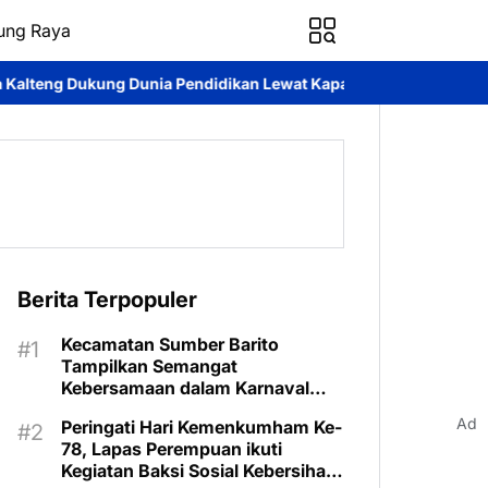
ung Raya
nia Pendidikan Lewat Kapal Melek Huruf KP XVIII-1002 Di Pegata
Berita Terpopuler
Kecamatan Sumber Barito
Tampilkan Semangat
Kebersamaan dalam Karnaval
Budaya Murung Raya
Ad
Peringati Hari Kemenkumham Ke-
78, Lapas Perempuan ikuti
Kegiatan Baksi Sosial Kebersihan