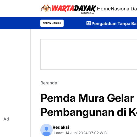
Home
Nasional
Da
Pengabdian Tanpa Batas, Purna Bhakti Pe
BERITA HARI INI
Beranda
Pemda Mura Gelar 
Pembangunan di 
Ad
Redaksi
Jumat, 14 Juni 2024 07:02 WIB