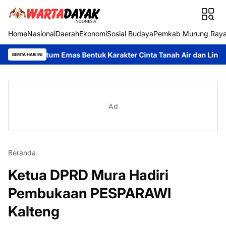
Home
Nasional
Daerah
Ekonomi
Sosial Budaya
Pemkab Murung Ray
entum Emas Bentuk Karakter Cinta Tanah Air dan Lingkungan
5 
BERITA HARI INI
Ad
Beranda
Ketua DPRD Mura Hadiri
Pembukaan PESPARAWI
Kalteng