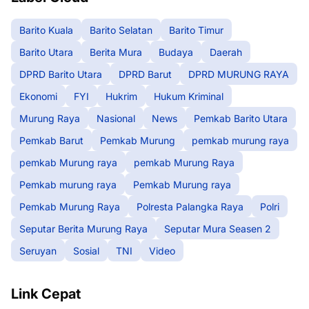
Barito Kuala
Barito Selatan
Barito Timur
Barito Utara
Berita Mura
Budaya
Daerah
DPRD Barito Utara
DPRD Barut
DPRD MURUNG RAYA
Ekonomi
FYI
Hukrim
Hukum Kriminal
Murung Raya
Nasional
News
Pemkab Barito Utara
Pemkab Barut
Pemkab Murung
pemkab murung raya
pemkab Murung raya
pemkab Murung Raya
Pemkab murung raya
Pemkab Murung raya
Pemkab Murung Raya
Polresta Palangka Raya
Polri
Seputar Berita Murung Raya
Seputar Mura Seasen 2
Seruyan
Sosial
TNI
Video
Link Cepat