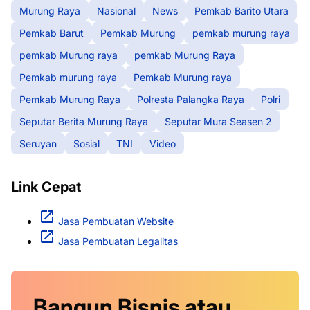
Murung Raya
Nasional
News
Pemkab Barito Utara
Pemkab Barut
Pemkab Murung
pemkab murung raya
pemkab Murung raya
pemkab Murung Raya
Pemkab murung raya
Pemkab Murung raya
Pemkab Murung Raya
Polresta Palangka Raya
Polri
Seputar Berita Murung Raya
Seputar Mura Seasen 2
Seruyan
Sosial
TNI
Video
Link Cepat
Jasa Pembuatan Website
Jasa Pembuatan Legalitas
Bangun Bisnis atau