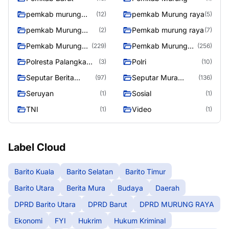
pemkab murung
pemkab Murung raya
(12)
(5)
raya
pemkab Murung
Pemkab murung raya
(2)
(7)
Raya
Pemkab Murung
Pemkab Murung
(229)
(256)
raya
Raya
Polresta Palangka
Polri
(3)
(10)
Raya
Seputar Berita
Seputar Mura
(97)
(136)
Murung Raya
Seasen 2
Seruyan
Sosial
(1)
(1)
TNI
Video
(1)
(1)
Label Cloud
Barito Kuala
Barito Selatan
Barito Timur
Barito Utara
Berita Mura
Budaya
Daerah
DPRD Barito Utara
DPRD Barut
DPRD MURUNG RAYA
Ekonomi
FYI
Hukrim
Hukum Kriminal