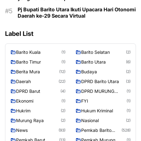
Pj Bupati Barito Utara Ikuti Upacara Hari Otonomi
Daerah ke-29 Secara Virtual
Label List
Barito Kuala
Barito Selatan
(1)
(2)
Barito Timur
Barito Utara
(1)
(6)
Berita Mura
Budaya
(12)
(2)
Daerah
DPRD Barito Utara
(22)
(3)
DPRD Barut
DPRD MURUNG
(4)
(1)
RAYA
Ekonomi
FYI
(1)
(1)
Hukrim
Hukum Kriminal
(2)
(1)
Murung Raya
Nasional
(2)
(2)
News
Pemkab Barito
(93)
(528)
Utara
Pemkab Barut
Pemkab Murung
(13)
(1)