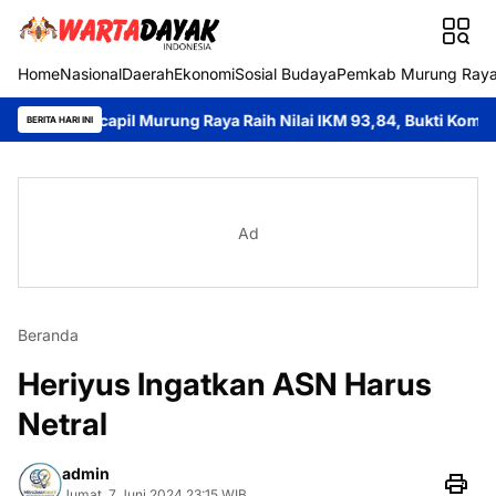
Home
Nasional
Daerah
Ekonomi
Sosial Budaya
Pemkab Murung Ray
ukcapil Murung Raya Raih Nilai IKM 93,84, Bukti Komitmen Hadirk
BERITA HARI INI
Ad
Beranda
Heriyus Ingatkan ASN Harus
Netral
admin
Jumat, 7 Juni 2024 23:15 WIB