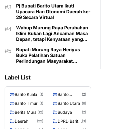
Lama
Pj Bupati Barito Utara Ikuti
Upacara Hari Otonomi Daerah ke-
29 Secara Virtual
Wabup Murung Raya Perubahan
Iklim Bukan Lagi Ancaman Masa
Depan, tetapi Kenyataan yang
Harus Dihadapi
Bupati Murung Raya Heriyus
Buka Pelatihan Satuan
Perlindungan Masyarakat
Tegaskan Pentingnya SDM
Tangguh dan Profesional Hadapi
Label List
Tantangan Keamanan Daerah
Barito Kuala
Barito
(1)
(2)
Selatan
Barito Timur
Barito Utara
(1)
(6)
Berita Mura
Budaya
(12)
(2)
Daerah
DPRD Barito
(22)
(3)
Utara