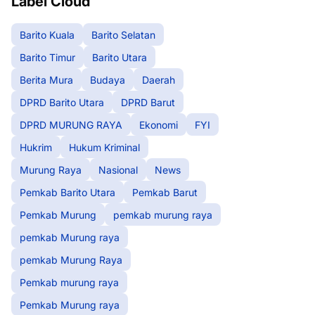
Label Cloud
Barito Kuala
Barito Selatan
Barito Timur
Barito Utara
Berita Mura
Budaya
Daerah
DPRD Barito Utara
DPRD Barut
DPRD MURUNG RAYA
Ekonomi
FYI
Hukrim
Hukum Kriminal
Murung Raya
Nasional
News
Pemkab Barito Utara
Pemkab Barut
Pemkab Murung
pemkab murung raya
pemkab Murung raya
pemkab Murung Raya
Pemkab murung raya
Pemkab Murung raya