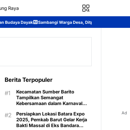
ung Raya
Sambangi Warga Desa, Ditpolairud Polda Kalteng Sampaikan Lar
Berita Terpopuler
Kecamatan Sumber Barito
Tampilkan Semangat
Kebersamaan dalam Karnaval
Budaya Murung Raya
Ad
Persiapkan Lokasi Batara Expo
2025, Pemkab Barut Gelar Kerja
Bakti Massal di Eks Bandara