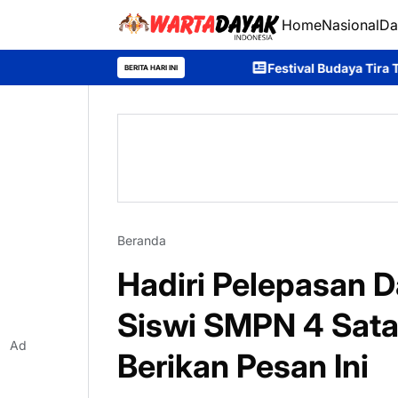
Home
Nasional
Da
Festival Budaya Tira Tangka Balang 2026
BERITA HARI INI
Beranda
Hadiri Pelepasan 
Siswi SMPN 4 Sata
Ad
Berikan Pesan Ini