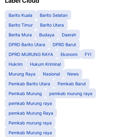
Label Cloud
Barito Kuala
Barito Selatan
Barito Timur
Barito Utara
Berita Mura
Budaya
Daerah
DPRD Barito Utara
DPRD Barut
DPRD MURUNG RAYA
Ekonomi
FYI
Hukrim
Hukum Kriminal
Murung Raya
Nasional
News
Pemkab Barito Utara
Pemkab Barut
Pemkab Murung
pemkab murung raya
pemkab Murung raya
pemkab Murung Raya
Pemkab murung raya
Pemkab Murung raya