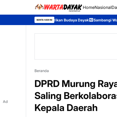
Home
Nasional
Da
 Muda Lestarikan Budaya Dayak
Sambangi Warga Desa, Ditpolai
BERITA HARI INI
Beranda
DPRD Murung Raya
Saling Berkolabor
Ad
Kepala Daerah