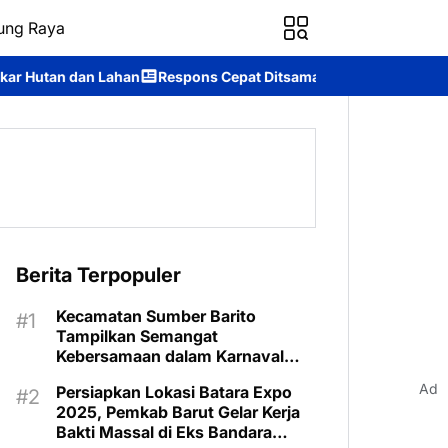
ung Raya
n
Respons Cepat Ditsamapta Polda Kalteng Tangani Karhutla di
Berita Terpopuler
Kecamatan Sumber Barito
Tampilkan Semangat
Kebersamaan dalam Karnaval
Budaya Murung Raya
Ad
Persiapkan Lokasi Batara Expo
2025, Pemkab Barut Gelar Kerja
Bakti Massal di Eks Bandara