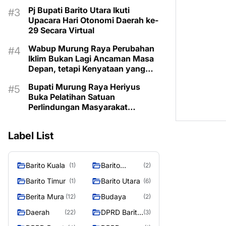
Lama
Pj Bupati Barito Utara Ikuti
Upacara Hari Otonomi Daerah ke-
29 Secara Virtual
Wabup Murung Raya Perubahan
Iklim Bukan Lagi Ancaman Masa
Depan, tetapi Kenyataan yang
Harus Dihadapi
Bupati Murung Raya Heriyus
Buka Pelatihan Satuan
Perlindungan Masyarakat
Tegaskan Pentingnya SDM
Tangguh dan Profesional Hadapi
Label List
Tantangan Keamanan Daerah
Barito Kuala
Barito
(1)
(2)
Selatan
Barito Timur
Barito Utara
(1)
(6)
Berita Mura
Budaya
(12)
(2)
Daerah
DPRD Barito
(22)
(3)
Utara