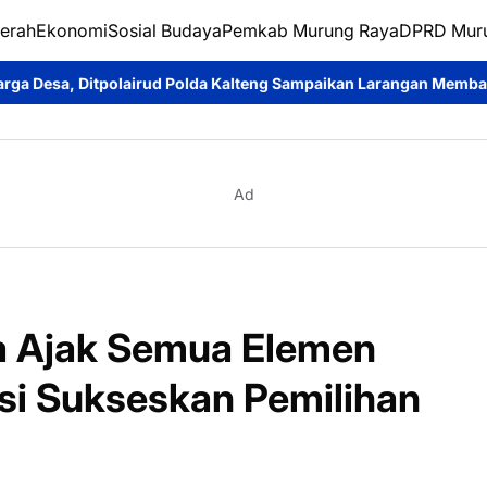
erah
Ekonomi
Sosial Budaya
Pemkab Murung Raya
DPRD Mur
rud Polda Kalteng Sampaikan Larangan Membakar Hutan dan Laha
Ad
 Ajak Semua Elemen
asi Sukseskan Pemilihan