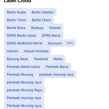
Label Cloud
Barito Kuala
Barito Selatan
Barito Timur
Barito Utara
Berita Mura
Budaya
Daerah
DPRD Barito Utara
DPRD Barut
DPRD MURUNG RAYA
Ekonomi
FYI
Hukrim
Hukum Kriminal
Murung Raya
Nasional
News
Pemkab Barito Utara
Pemkab Barut
Pemkab Murung
pemkab murung raya
pemkab Murung raya
pemkab Murung Raya
Pemkab murung raya
Pemkab Murung raya