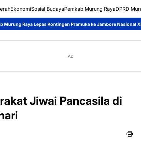
erah
Ekonomi
Sosial Budaya
Pemkab Murung Raya
DPRD Mur
 Kontingen Pramuka ke Jambore Nasional XII
Disdukcapil Muru
Ad
akat Jiwai Pancasila di
hari