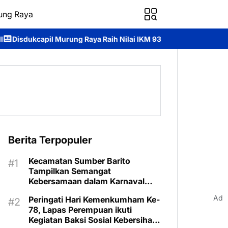
ung Raya
ng Raya Raih Nilai IKM 93,84, Bukti Komitmen Hadirkan Pelayanan
Berita Terpopuler
Kecamatan Sumber Barito
Tampilkan Semangat
Kebersamaan dalam Karnaval
Budaya Murung Raya
Ad
Peringati Hari Kemenkumham Ke-
78, Lapas Perempuan ikuti
Kegiatan Baksi Sosial Kebersihan