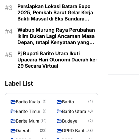
Taman Makam Pahlawan
Persiapkan Lokasi Batara Expo
2025, Pemkab Barut Gelar Kerja
Bakti Massal di Eks Bandara
Lama
Wabup Murung Raya Perubahan
Iklim Bukan Lagi Ancaman Masa
Depan, tetapi Kenyataan yang
Harus Dihadapi
Pj Bupati Barito Utara Ikuti
Upacara Hari Otonomi Daerah ke-
29 Secara Virtual
Label List
Barito Kuala
Barito
(1)
(2)
Selatan
Barito Timur
Barito Utara
(1)
(6)
Berita Mura
Budaya
(12)
(2)
Daerah
DPRD Barito
(22)
(3)
Utara