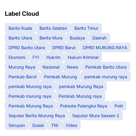
Label Cloud
Barito Kuala
Barito Selatan
Barito Timur
Barito Utara
Berita Mura
Budaya
Daerah
DPRD Barito Utara
DPRD Barut
DPRD MURUNG RAYA
Ekonomi
FYI
Hukrim
Hukum Kriminal
Murung Raya
Nasional
News
Pemkab Barito Utara
Pemkab Barut
Pemkab Murung
pemkab murung raya
pemkab Murung raya
pemkab Murung Raya
Pemkab murung raya
Pemkab Murung raya
Pemkab Murung Raya
Polresta Palangka Raya
Polri
Seputar Berita Murung Raya
Seputar Mura Seasen 2
Seruyan
Sosial
TNI
Video