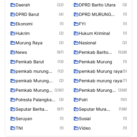
Daerah
DPRD Barito Utara
(22)
(3)
DPRD Barut
DPRD MURUNG
(4)
(1)
RAYA
Ekonomi
FYI
(1)
(1)
Hukrim
Hukum Kriminal
(2)
(1)
Murung Raya
Nasional
(2)
(2)
News
Pemkab Barito
(97)
(528)
Utara
Pemkab Barut
Pemkab Murung
(13)
(1)
pemkab murung
pemkab Murung raya
(12)
(5)
raya
pemkab Murung
Pemkab murung raya
(2)
(7)
Raya
Pemkab Murung
Pemkab Murung
(230)
(256)
raya
Raya
Polresta Palangka
Polri
(3)
(10)
Raya
Seputar Berita
Seputar Mura
(97)
(136)
Murung Raya
Seasen 2
Seruyan
Sosial
(1)
(1)
TNI
Video
(1)
(1)