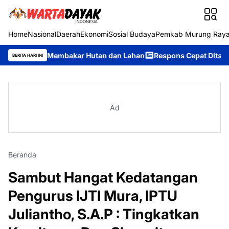
Home
Nasional
Daerah
Ekonomi
Sosial Budaya
Pemkab Murung Ray
an Membakar Hutan dan Lahan
Respons Cepat Ditsamapta Polda K
BERITA HARI INI
Ad
Beranda
Sambut Hangat Kedatangan
Pengurus IJTI Mura, IPTU
Juliantho, S.A.P : Tingkatkan