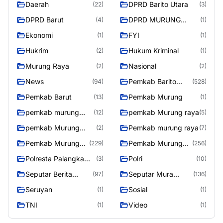
Daerah
DPRD Barito Utara
(22)
(3)
DPRD Barut
DPRD MURUNG
(4)
(1)
RAYA
Ekonomi
FYI
(1)
(1)
Hukrim
Hukum Kriminal
(2)
(1)
Murung Raya
Nasional
(2)
(2)
News
Pemkab Barito
(94)
(528)
Utara
Pemkab Barut
Pemkab Murung
(13)
(1)
pemkab murung
pemkab Murung raya
(12)
(5)
raya
pemkab Murung
Pemkab murung raya
(2)
(7)
Raya
Pemkab Murung
Pemkab Murung
(229)
(256)
raya
Raya
Polresta Palangka
Polri
(3)
(10)
Raya
Seputar Berita
Seputar Mura
(97)
(136)
Murung Raya
Seasen 2
Seruyan
Sosial
(1)
(1)
TNI
Video
(1)
(1)