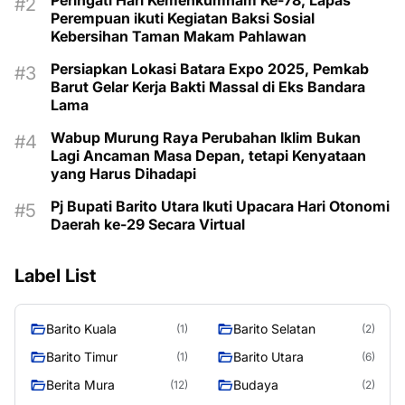
Peringati Hari Kemenkumham Ke-78, Lapas
Perempuan ikuti Kegiatan Baksi Sosial
Kebersihan Taman Makam Pahlawan
Persiapkan Lokasi Batara Expo 2025, Pemkab
Barut Gelar Kerja Bakti Massal di Eks Bandara
Lama
Wabup Murung Raya Perubahan Iklim Bukan
Lagi Ancaman Masa Depan, tetapi Kenyataan
yang Harus Dihadapi
Pj Bupati Barito Utara Ikuti Upacara Hari Otonomi
Daerah ke-29 Secara Virtual
Label List
Barito Kuala
Barito Selatan
(1)
(2)
Barito Timur
Barito Utara
(1)
(6)
Berita Mura
Budaya
(12)
(2)