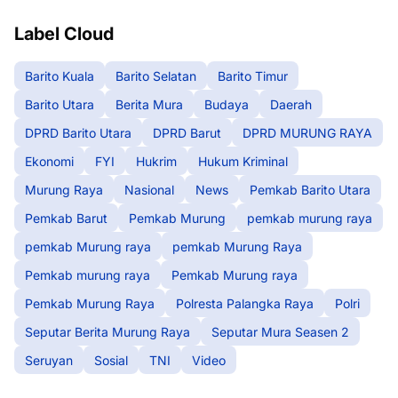
Label Cloud
Barito Kuala
Barito Selatan
Barito Timur
Barito Utara
Berita Mura
Budaya
Daerah
DPRD Barito Utara
DPRD Barut
DPRD MURUNG RAYA
Ekonomi
FYI
Hukrim
Hukum Kriminal
Murung Raya
Nasional
News
Pemkab Barito Utara
Pemkab Barut
Pemkab Murung
pemkab murung raya
pemkab Murung raya
pemkab Murung Raya
Pemkab murung raya
Pemkab Murung raya
Pemkab Murung Raya
Polresta Palangka Raya
Polri
Seputar Berita Murung Raya
Seputar Mura Seasen 2
Seruyan
Sosial
TNI
Video