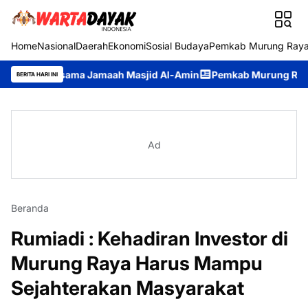
Home
Nasional
Daerah
Ekonomi
Sosial Budaya
Pemkab Murung Ray
Bersama Jamaah Masjid Al-Amin
Pemkab Murung Raya Lepas Kont
BERITA HARI INI
Ad
Beranda
Rumiadi : Kehadiran Investor di
Murung Raya Harus Mampu
Sejahterakan Masyarakat